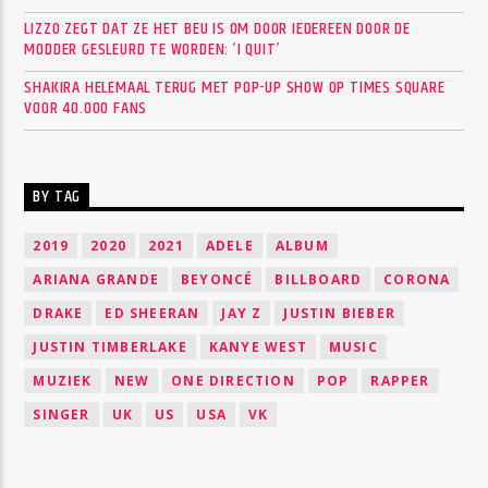
LIZZO ZEGT DAT ZE HET BEU IS OM DOOR IEDEREEN DOOR DE
MODDER GESLEURD TE WORDEN: ‘I QUIT’
SHAKIRA HELEMAAL TERUG MET POP-UP SHOW OP TIMES SQUARE
VOOR 40.000 FANS
BY TAG
2019
2020
2021
ADELE
ALBUM
ARIANA GRANDE
BEYONCÉ
BILLBOARD
CORONA
DRAKE
ED SHEERAN
JAY Z
JUSTIN BIEBER
JUSTIN TIMBERLAKE
KANYE WEST
MUSIC
MUZIEK
NEW
ONE DIRECTION
POP
RAPPER
SINGER
UK
US
USA
VK