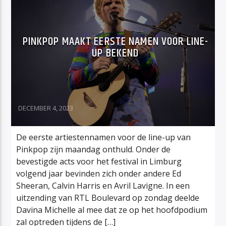
PINKPOP MAAKT EERSTE NAMEN VOOR LINE-
UP BEKEND
DECEMBER 4, 2023
De eerste artiestennamen voor de line-up van
Pinkpop zijn maandag onthuld. Onder de
bevestigde acts voor het festival in Limburg
volgend jaar bevinden zich onder andere Ed
Sheeran, Calvin Harris en Avril Lavigne. In een
uitzending van RTL Boulevard op zondag deelde
Davina Michelle al mee dat ze op het hoofdpodium
zal optreden tijdens de […]