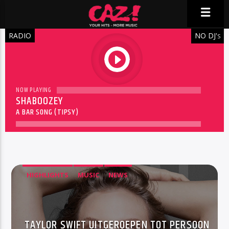
RADIO
NO DJ'
S
play
NOW PLAYING
SHABOOZEY
A BAR SONG (TIPSY)
HIGHLIGHTS
MUSIC
NEWS
TAYLOR SWIFT UITGEROEPEN TOT PERSOON