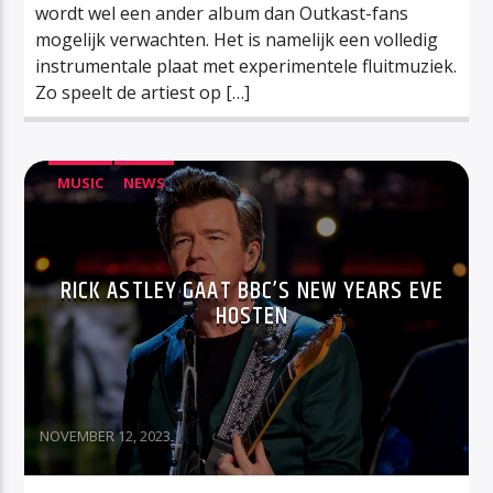
wordt wel een ander album dan Outkast-fans
mogelijk verwachten. Het is namelijk een volledig
instrumentale plaat met experimentele fluitmuziek.
Zo speelt de artiest op […]
MUSIC
NEWS
RICK ASTLEY GAAT BBC’S NEW YEARS EVE
HOSTEN
NOVEMBER 12, 2023