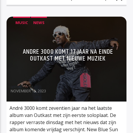
MUSIC
NEWS
ANDRE 3000 KOMT 17 JAAR NA EINDE
OUTKAST MET NIEUWE MUZIEK
NOVEMBER 15, 2023
André 3000 komt zeventien jaar na het laatste
album van Outkast met zijn eerste soloplaat. De
rapper verraste dinsdag met het nieuws dat zijn
album komende vrijdag verschijnt. New Blue Sun