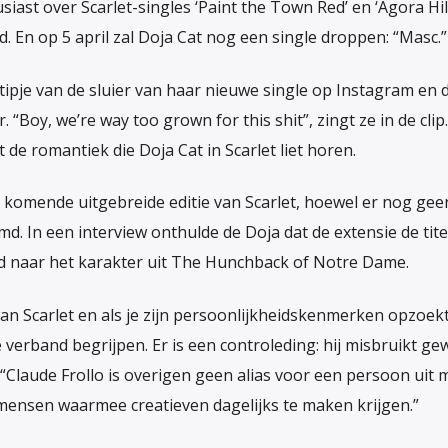
siast over Scarlet-singles ‘Paint the Town Red’ en ‘Agora Hill
. En op 5 april zal Doja Cat nog een single droppen: “Masc.”
tipje van de sluier van haar nieuwe single op Instagram en 
Boy, we’re way too grown for this shit”, zingt ze in de clip
t de romantiek die Doja Cat in Scarlet liet horen.
de komende uitgebreide editie van Scarlet, hoewel er nog gee
. In een interview onthulde de Doja dat de extensie de titel
end naar het karakter uit The Hunchback of Notre Dame.
 van Scarlet en als je zijn persoonlijkheidskenmerken opzoekt
hele verband begrijpen. Er is een controleding: hij misbruikt g
. “Claude Frollo is overigen geen alias voor een persoon uit m
 mensen waarmee creatieven dagelijks te maken krijgen.”