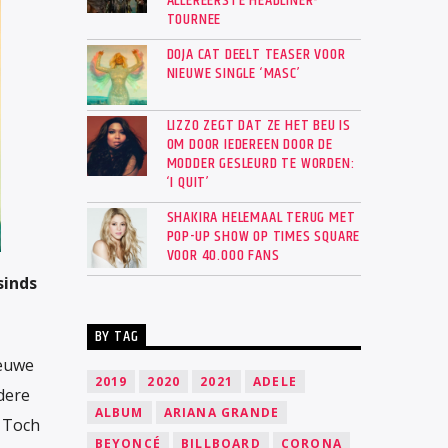
ALLEREERSTE HEADLINER-
TOURNEE
DOJA CAT DEELT TEASER VOOR
NIEUWE SINGLE ‘MASC’
LIZZO ZEGT DAT ZE HET BEU IS
OM DOOR IEDEREEN DOOR DE
MODDER GESLEURD TE WORDEN:
‘I QUIT’
SHAKIRA HELEMAAL TERUG MET
POP-UP SHOW OP TIMES SQUARE
VOOR 40.000 FANS
sinds
BY TAG
ieuwe
2019
2020
2021
ADELE
dere
ALBUM
ARIANA GRANDE
. Toch
BEYONCÉ
BILLBOARD
CORONA