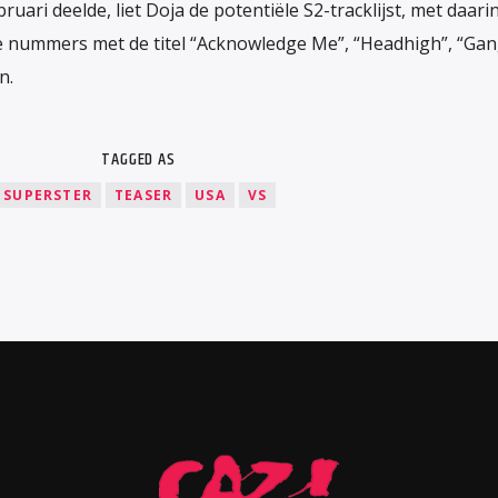
ruari deelde, liet Doja de potentiële S2-tracklijst, met daari
te nummers met de titel “Acknowledge Me”, “Headhigh”, “Gan
n.
TAGGED AS
SUPERSTER
TEASER
USA
VS