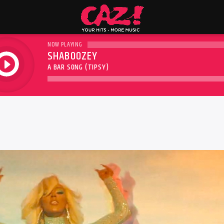
NOW PLAYING
SHABOOZEY
play
A BAR SONG (TIPSY)