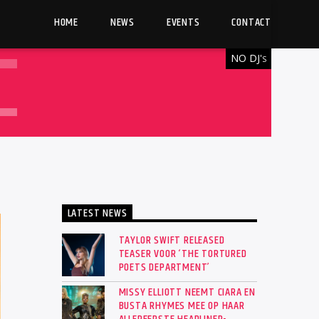
HOME
NEWS
EVENTS
CONTACT
NO DJ'
S
LATEST NEWS
TAYLOR SWIFT RELEASED
TEASER VOOR ‘THE TORTURED
POETS DEPARTMENT’
MISSY ELLIOTT NEEMT CIARA EN
BUSTA RHYMES MEE OP HAAR