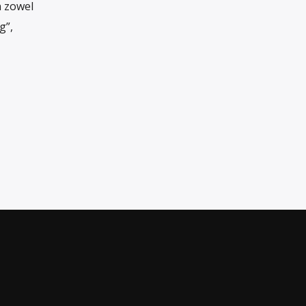
n zowel
g”,