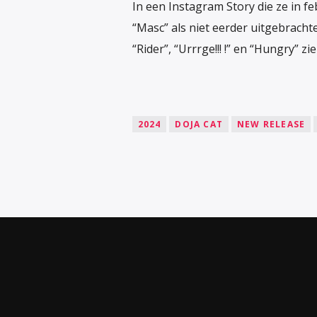
In een Instagram Story die ze in feb
“Masc” als niet eerder uitgebrach
“Rider”, “Urrrge!!! !” en “Hungry” zie
2024
DOJA CAT
NEW RELEASE