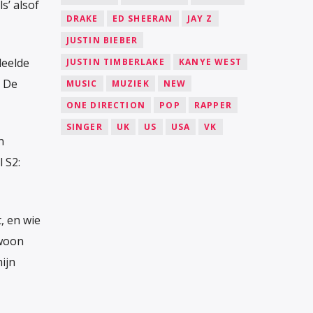
s’ alsof
DRAKE
ED SHEERAN
JAY Z
JUSTIN BIEBER
deelde
JUSTIN TIMBERLAKE
KANYE WEST
. De
MUSIC
MUZIEK
NEW
ONE DIRECTION
POP
RAPPER
SINGER
UK
US
USA
VK
n
 S2:
, en wie
ewoon
ijn