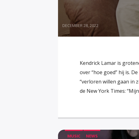
DECEMBER 28, 2022
Kendrick Lamar is grotend
over “hoe goed” hij is. D
“verloren willen gaan in 
de New York Times: “Mijn 
MUSIC
NEWS