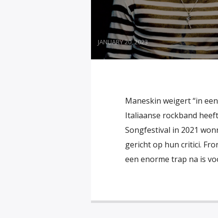
JANUARY 20, 2023
Maneskin weigert “in een
Italiaanse rockband heef
Songfestival in 2021 wonn
gericht op hun critici. F
een enorme trap na is vo