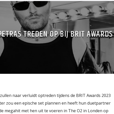
PETRAS TREDEN OP BIJ BRIT AWARDS
zullen naar verluidt optreden tijdens de BRIT Awards 2023
er zou een epische set plannen en heeft hun duetpartner
de megahit met hen uit te voeren in The O2 in Londen op