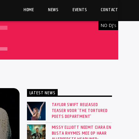
HOME
NEWS
EVENTS
CONTACT
NO DJ'
S
LATEST NEWS
TAYLOR SWIFT RELEASED
TEASER VOOR ‘THE TORTURED
POETS DEPARTMENT’
MISSY ELLIOTT NEEMT CIARA EN
BUSTA RHYMES MEE OP HAAR