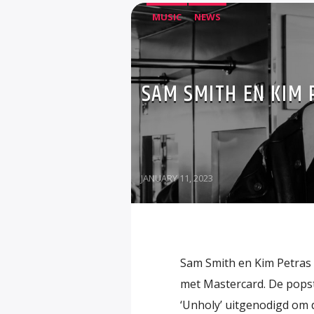
MUSIC
NEWS
SAM SMITH EN KIM 
JANUARY 11, 2023
Sam Smith en Kim Petras 
met Mastercard. De popst
‘Unholy’ uitgenodigd om 