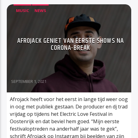
MUSIC
NEWS
AFROJACK GENIET VAN EERSTE SHOWS NA
CORONA-BREAK
SEPTEMBER 1, 2021
Afrojack heeft voor het eerst in lange tijd weer oog
in oog met publiek gestaan. De producer en dj trad
vrijdag op tijdens het Electric Love Festival in
Oostenrijk en dat beviel hem goed. “Mijn eerste
festivaloptreden na anderhalf jaar was te gek”,
schrijft Afrojack op Instagram bij beelden van zijn