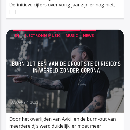
Definitieve cijfers over vorig jaar zijn er nog niet,
[…]
DJ
ELECTRONIC MUSIC
MUSIC
NEWS
BURN OUT EEN VAN DE GROOTSTE DJ RISICO’S
IN WERELD ZONDER CORONA
JANUARY 4, 2022
Door het overlijden van Avicii en de burn-out van
meerdere dj’s werd duidelijk: er moet meer