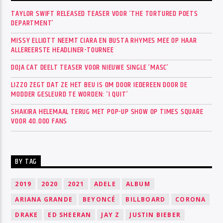
TAYLOR SWIFT RELEASED TEASER VOOR ‘THE TORTURED POETS
DEPARTMENT’
MISSY ELLIOTT NEEMT CIARA EN BUSTA RHYMES MEE OP HAAR
ALLEREERSTE HEADLINER-TOURNEE
DOJA CAT DEELT TEASER VOOR NIEUWE SINGLE ‘MASC’
LIZZO ZEGT DAT ZE HET BEU IS OM DOOR IEDEREEN DOOR DE
MODDER GESLEURD TE WORDEN: ‘I QUIT’
SHAKIRA HELEMAAL TERUG MET POP-UP SHOW OP TIMES SQUARE
VOOR 40.000 FANS
BY TAG
2019
2020
2021
ADELE
ALBUM
ARIANA GRANDE
BEYONCÉ
BILLBOARD
CORONA
DRAKE
ED SHEERAN
JAY Z
JUSTIN BIEBER