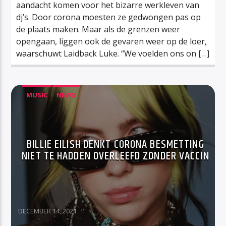
aandacht komen voor het bizarre werkleven van
dj’s. Door corona moesten ze gedwongen pas op
de plaats maken. Maar als de grenzen weer
opengaan, liggen ook de gevaren weer op de loer,
waarschuwt Laidback Luke. “We voelden ons on […]
MUSIC
NEWS
BILLIE EILISH DENKT CORONA BESMETTING
NIET TE HADDEN OVERLEEFD ZONDER VACCIN
DECEMBER 14, 2021