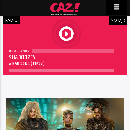
RADIO
NO DJ'
S
play
NOW PLAYING
SHABOOZEY
A BAR SONG (TIPSY)