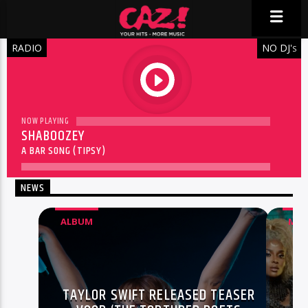
RADIO
NO DJ'
S
play
NOW PLAYING
SHABOOZEY
A BAR SONG (TIPSY)
NEWS
ALBUM
MUS
TAYLOR SWIFT RELEASED TEASER
MI