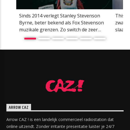
Sinds 2014 verlegt Stanley Stevenson
This i
Byrne, beter bekend als Fox Stevenson
zwaarg
muzikale grenzen. Zo switch de zeer
slaan 
getalenteerde Brit al jaren eenvoudig van
Tour’ 
liquid drum ’n bass, naar dubstep om
eerste
vervolgens door te pakken met fijne
Turned
future house tracks. Niet voor niets zag je
jaren 
‘Fox’ eerder al shinen op Subquake, maar
snel o
ook op RAMPAGE indoor […]
samen 
ARROW CAZ
Arrow CAZ ! is een landelijk commercieel radiostation dat
online uitzendt. Zonder irritante presentatie luister je 24/7