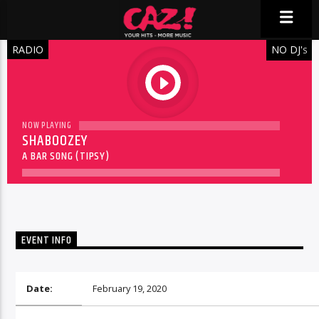
RADIO
NO DJ'
S
play
NOW PLAYING
SHABOOZEY
A BAR SONG (TIPSY)
EVENT INFO
Date:
February 19, 2020