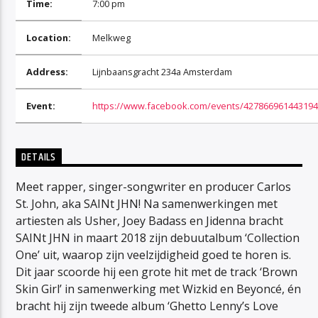
Time:
7:00 pm
Location:
Melkweg
Address:
Lijnbaansgracht 234a Amsterdam
Event:
https://www.facebook.com/events/427866961443194
DETAILS
Meet rapper, singer-songwriter en producer Carlos
St. John, aka SAINt JHN! Na samenwerkingen met
artiesten als Usher, Joey Badass en Jidenna bracht
SAINt JHN in maart 2018 zijn debuutalbum ‘Collection
One’ uit, waarop zijn veelzijdigheid goed te horen is.
Dit jaar scoorde hij een grote hit met de track ‘Brown
Skin Girl’ in samenwerking met Wizkid en Beyoncé, én
bracht hij zijn tweede album ‘Ghetto Lenny’s Love