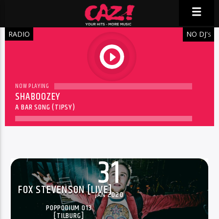
RADIO
NO DJ'
S
play
NOW PLAYING
SHABOOZEY
A BAR SONG (TIPSY)
31
FOX STEVENSON [LIVE]
JAN 2020
POPPODIUM 013
[TILBURG]