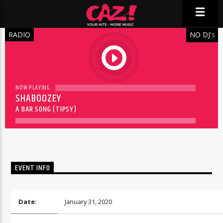
RADIO
NO DJ'
S
play
NOW PLAYING
SHABOOZEY
A BAR SONG (TIPSY)
EVENT INFO
Date:
January 31, 2020