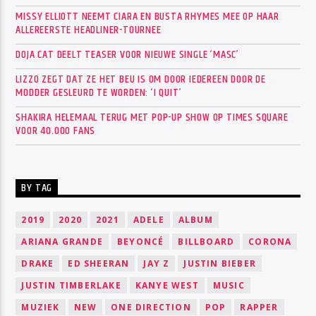
MISSY ELLIOTT NEEMT CIARA EN BUSTA RHYMES MEE OP HAAR
ALLEREERSTE HEADLINER-TOURNEE
DOJA CAT DEELT TEASER VOOR NIEUWE SINGLE ‘MASC’
LIZZO ZEGT DAT ZE HET BEU IS OM DOOR IEDEREEN DOOR DE
MODDER GESLEURD TE WORDEN: ‘I QUIT’
SHAKIRA HELEMAAL TERUG MET POP-UP SHOW OP TIMES SQUARE
VOOR 40.000 FANS
BY TAG
2019
2020
2021
ADELE
ALBUM
ARIANA GRANDE
BEYONCÉ
BILLBOARD
CORONA
DRAKE
ED SHEERAN
JAY Z
JUSTIN BIEBER
JUSTIN TIMBERLAKE
KANYE WEST
MUSIC
MUZIEK
NEW
ONE DIRECTION
POP
RAPPER