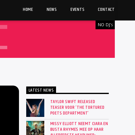
HOME
NEWS
EVENTS
CONTACT
NO DJ'
S
LATEST NEWS
TAYLOR SWIFT RELEASED
TEASER VOOR ‘THE TORTURED
POETS DEPARTMENT’
MISSY ELLIOTT NEEMT CIARA EN
BUSTA RHYMES MEE OP HAAR