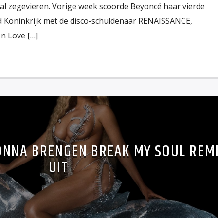
zal zegevieren. Vorige week scoorde Beyoncé haar vierde
igd Koninkrijk met de disco-schuldenaar RENAISSANCE,
n Love […]
ONNA BRENGEN BREAK MY SOUL REM
UIT