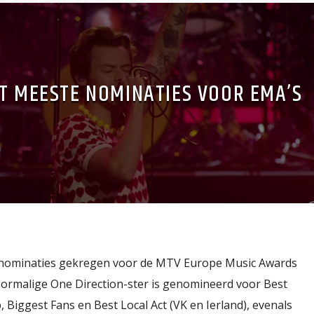
T MEESTE NOMINATIES VOOR EMA’S
n nominaties gekregen voor de MTV Europe Music Awards
voormalige One Direction-ster is genomineerd voor Best
p, Biggest Fans en Best Local Act (VK en Ierland), evenals