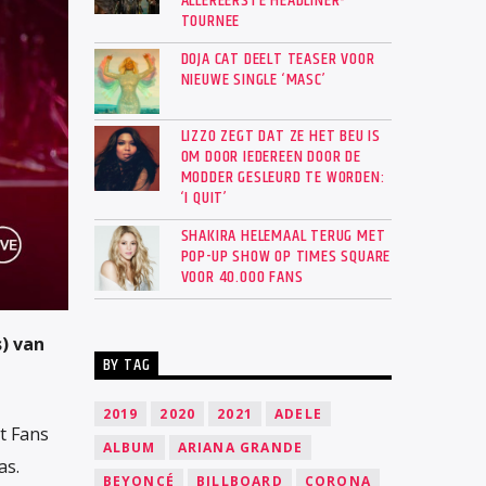
ALLEREERSTE HEADLINER-
TOURNEE
DOJA CAT DEELT TEASER VOOR
NIEUWE SINGLE ‘MASC’
LIZZO ZEGT DAT ZE HET BEU IS
OM DOOR IEDEREEN DOOR DE
MODDER GESLEURD TE WORDEN:
‘I QUIT’
SHAKIRA HELEMAAL TERUG MET
POP-UP SHOW OP TIMES SQUARE
VOOR 40.000 FANS
) van
BY TAG
2019
2020
2021
ADELE
t Fans
ALBUM
ARIANA GRANDE
as.
BEYONCÉ
BILLBOARD
CORONA