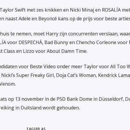
Taylor Swift met zes knikken en Nicki Minaj en ROSALÍA met v
 naast Adele en Beyoncé kans op de prijs voor beste arties
huis te nemen, moet Harry zijn concurrenten verslaan, waa
SALÍA voor DESPECHÁ, Bad Bunny en Chencho Corleone voor
rst Class en Lizzo voor About Damn Time.
didaten voor Beste Video onder meer Taylor voor All Too W
, Nicki’s Super Freaky Girl, Doja Cat’s Woman, Kendrick Lama
 Venom.
ats op 13 november in de PSD Bank Dome in Düsseldorf, Du
treiking in Duitsland wordt gehouden.
TAGGED AS