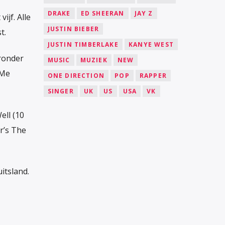
DRAKE
ED SHEERAN
JAY Z
ijf. Alle
JUSTIN BIEBER
t.
JUSTIN TIMBERLAKE
KANYE WEST
ronder
MUSIC
MUZIEK
NEW
 Me
ONE DIRECTION
POP
RAPPER
SINGER
UK
US
USA
VK
ell (10
r’s The
itsland.