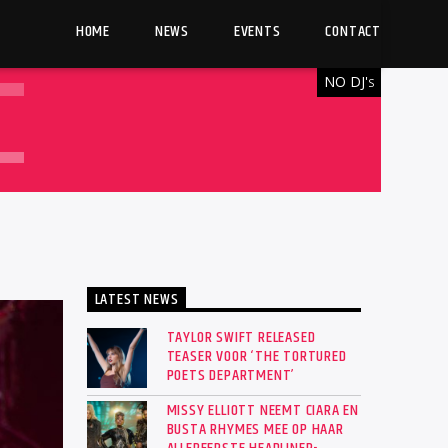
HOME
NEWS
EVENTS
CONTACT
NO DJ'
S
LATEST NEWS
TAYLOR SWIFT RELEASED
TEASER VOOR ‘THE TORTURED
POETS DEPARTMENT’
MISSY ELLIOTT NEEMT CIARA EN
BUSTA RHYMES MEE OP HAAR