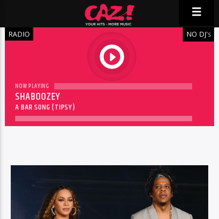
RADIO
NO DJ'
S
play
NOW PLAYING
SHABOOZEY
A BAR SONG (TIPSY)