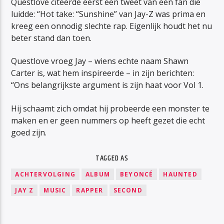
Questlove citeerde eerst een tweet van een fan die
luidde: “Hot take: “Sunshine” van Jay-Z was prima en
kreeg een onnodig slechte rap. Eigenlijk houdt het nu
beter stand dan toen.
Questlove vroeg Jay – wiens echte naam Shawn
Carter is, wat hem inspireerde – in zijn berichten:
“Ons belangrijkste argument is zijn haat voor Vol 1.
Hij schaamt zich omdat hij probeerde een monster te
maken en er geen nummers op heeft gezet die echt
goed zijn.
TAGGED AS
ACHTERVOLGING
ALBUM
BEYONCÉ
HAUNTED
JAY Z
MUSIC
RAPPER
SECOND