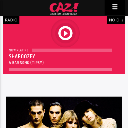
RADIO
NO DJ'
S
play
NOW PLAYING
SHABOOZEY
A BAR SONG (TIPSY)