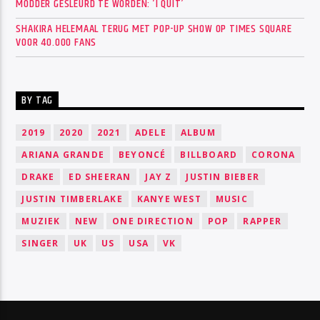
MODDER GESLEURD TE WORDEN: ‘I QUIT’
SHAKIRA HELEMAAL TERUG MET POP-UP SHOW OP TIMES SQUARE
VOOR 40.000 FANS
BY TAG
2019
2020
2021
ADELE
ALBUM
ARIANA GRANDE
BEYONCÉ
BILLBOARD
CORONA
DRAKE
ED SHEERAN
JAY Z
JUSTIN BIEBER
JUSTIN TIMBERLAKE
KANYE WEST
MUSIC
MUZIEK
NEW
ONE DIRECTION
POP
RAPPER
SINGER
UK
US
USA
VK