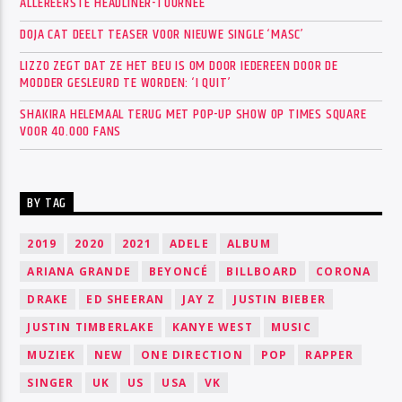
ALLEREERSTE HEADLINER-TOURNEE
DOJA CAT DEELT TEASER VOOR NIEUWE SINGLE ‘MASC’
LIZZO ZEGT DAT ZE HET BEU IS OM DOOR IEDEREEN DOOR DE
MODDER GESLEURD TE WORDEN: ‘I QUIT’
SHAKIRA HELEMAAL TERUG MET POP-UP SHOW OP TIMES SQUARE
VOOR 40.000 FANS
BY TAG
2019
2020
2021
ADELE
ALBUM
ARIANA GRANDE
BEYONCÉ
BILLBOARD
CORONA
DRAKE
ED SHEERAN
JAY Z
JUSTIN BIEBER
JUSTIN TIMBERLAKE
KANYE WEST
MUSIC
MUZIEK
NEW
ONE DIRECTION
POP
RAPPER
SINGER
UK
US
USA
VK