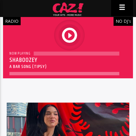
RADIO
NO DJ'
S
play
NOW PLAYING
SHABOOZEY
A BAR SONG (TIPSY)