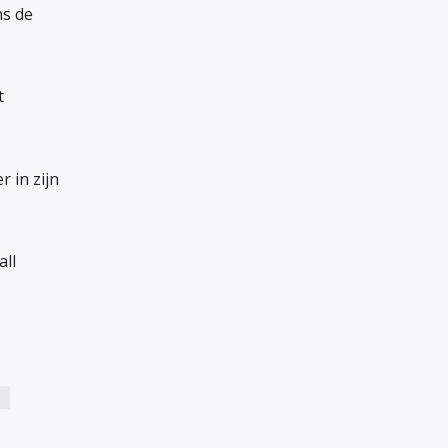
ns de
t
 in zijn
all
S