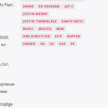
s Plan’,
DRAKE
ED SHEERAN
JAY Z
JUSTIN BIEBER
JUSTIN TIMBERLAKE
KANYE WEST
MUSIC
MUZIEK
NEW
ONE DIRECTION
POP
RAPPER
 2020,
SINGER
UK
US
USA
VK
a en
 On’,
 opnieuw
 was.
zijdige