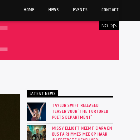
HOME
NEWS
EVENTS
CONTACT
NO DJ'
S
LATEST NEWS
TAYLOR SWIFT RELEASED
TEASER VOOR ‘THE TORTURED
POETS DEPARTMENT’
MISSY ELLIOTT NEEMT CIARA EN
BUSTA RHYMES MEE OP HAAR