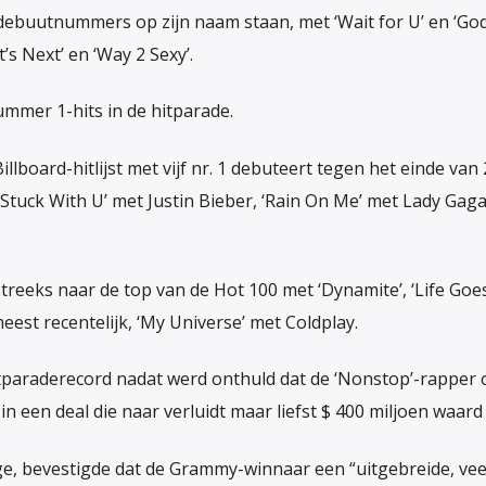
ebuutnummers op zijn naam staan, met ‘Wait for U’ en ‘God’
t’s Next’ en ‘Way 2 Sexy’.
ummer 1-hits in de hitparade.
llboard-hitlijst met vijf nr. 1 debuteert tegen het einde van
, ‘Stuck With U’ met Justin Bieber, ‘Rain On Me’ met Lady Gag
treeks naar de top van de Hot 100 met ‘Dynamite’, ‘Life Goes
meest recentelijk, ‘My Universe’ met Coldplay.
tparaderecord nadat werd onthuld dat de ‘Nonstop’-rapper
n een deal die naar verluidt maar liefst $ 400 miljoen waard
ge, bevestigde dat de Grammy-winnaar een “uitgebreide, veel