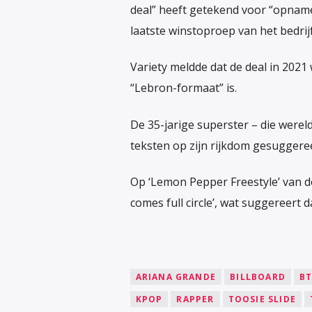
deal” heeft getekend voor “opnames
laatste winstoproep van het bedrijf
Variety meldde dat de deal in 2021
“Lebron-formaat” is.
De 35-jarige superster – die werel
teksten op zijn rijkdom gesuggereer
Op ‘Lemon Pepper Freestyle’ van de E
comes full circle’, wat suggereert d
ARIANA GRANDE
BILLBOARD
BT
KPOP
RAPPER
TOOSIE SLIDE