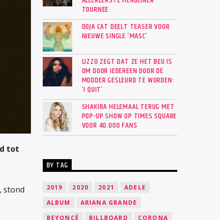
ALLEREERSTE HEADLINER-
TOURNEE
DOJA CAT DEELT TEASER VOOR
NIEUWE SINGLE ‘MASC’
LIZZO ZEGT DAT ZE HET BEU IS
OM DOOR IEDEREEN DOOR DE
MODDER GESLEURD TE WORDEN:
‘I QUIT’
SHAKIRA HELEMAAL TERUG MET
POP-UP SHOW OP TIMES SQUARE
VOOR 40.000 FANS
d tot
BY TAG
2019
2020
2021
ADELE
, stond
ALBUM
ARIANA GRANDE
BEYONCÉ
BILLBOARD
CORONA