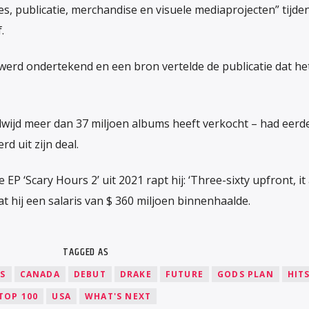
, publicatie, merchandise en visuele mediaprojecten” tijde
.
 werd ondertekend en een bron vertelde de publicatie dat he
dwijd meer dan 37 miljoen albums heeft verkocht – had eerder
d uit zijn deal.
P ‘Scary Hours 2’ uit 2021 rapt hij: ‘Three-sixty upfront, it 
at hij een salaris van $ 360 miljoen binnenhaalde.
TAGGED AS
S
CANADA
DEBUT
DRAKE
FUTURE
GODS PLAN
HIT
TOP 100
USA
WHAT'S NEXT