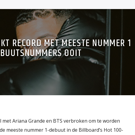
EKT RECORD MET MEESTE NUMMER 1
EBUUTSNUMMERS OOIT
pel met Ariana Grande en BTS verbroken om te worden
 de meeste nummer 1-debuut in de Billboard’s Hot 100-