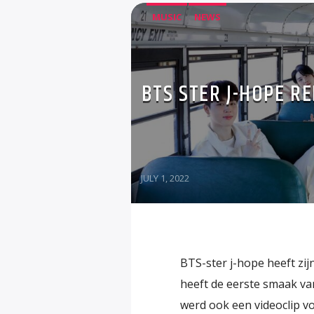
MUSIC
NEWS
BTS STER J-HOPE R
JULY 1, 2022
BTS-ster j-hope heeft zij
heeft de eerste smaak va
werd ook een videoclip v