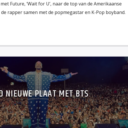
hit met Future, ‘Wait for U’, naar de top van de Amerikaanse
d de rapper samen met de popmegastar en K-Pop boyband.
D NIEUWE PLAAT MET BTS