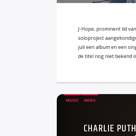
J-Hope, prominent lid va
soloproject aangekondigd
juli een album en een sin
de titel nog niet bekend is
MUSIC
NEWS
CHARLIE PUTH