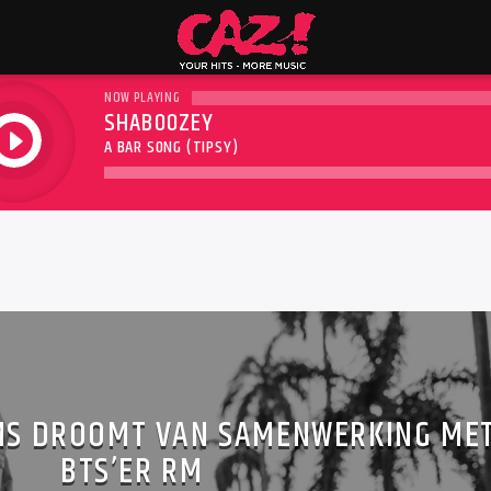
NOW PLAYING
SHABOOZEY
play
A BAR SONG (TIPSY)
MS DROOMT VAN SAMENWERKING ME
BTS’ER RM