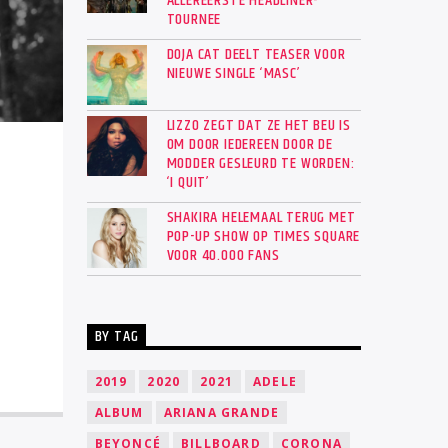
ALLEREERSTE HEADLINER-
TOURNEE
DOJA CAT DEELT TEASER VOOR
NIEUWE SINGLE ‘MASC’
LIZZO ZEGT DAT ZE HET BEU IS
OM DOOR IEDEREEN DOOR DE
MODDER GESLEURD TE WORDEN:
‘I QUIT’
SHAKIRA HELEMAAL TERUG MET
POP-UP SHOW OP TIMES SQUARE
VOOR 40.000 FANS
BY TAG
2019
2020
2021
ADELE
ALBUM
ARIANA GRANDE
BEYONCÉ
BILLBOARD
CORONA