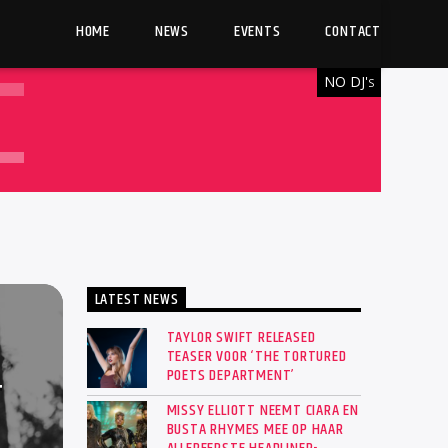
HOME
NEWS
EVENTS
CONTACT
NO DJ'
S
LATEST NEWS
TAYLOR SWIFT RELEASED
TEASER VOOR ‘THE TORTURED
POETS DEPARTMENT’
T
MISSY ELLIOTT NEEMT CIARA EN
BUSTA RHYMES MEE OP HAAR