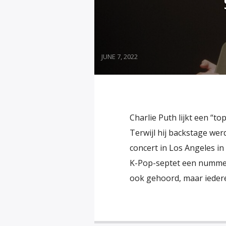
JUNE 7, 2022
Charlie Puth lijkt een “
Terwijl hij backstage we
concert in Los Angeles in
K-Pop-septet een nummer h
ook gehoord, maar iedere