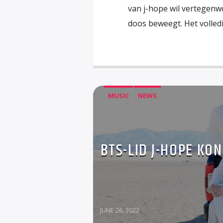
van j-hope wil vertegenwo
doos beweegt. Het volled
MUSIC
NEWS
BTS-LID J-HOPE KO
JUNE 26, 2022