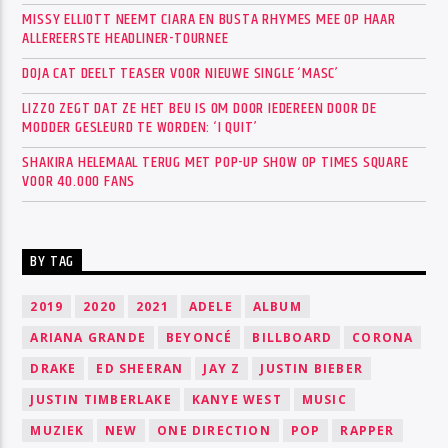
MISSY ELLIOTT NEEMT CIARA EN BUSTA RHYMES MEE OP HAAR
ALLEREERSTE HEADLINER-TOURNEE
DOJA CAT DEELT TEASER VOOR NIEUWE SINGLE ‘MASC’
LIZZO ZEGT DAT ZE HET BEU IS OM DOOR IEDEREEN DOOR DE
MODDER GESLEURD TE WORDEN: ‘I QUIT’
SHAKIRA HELEMAAL TERUG MET POP-UP SHOW OP TIMES SQUARE
VOOR 40.000 FANS
BY TAG
2019
2020
2021
ADELE
ALBUM
ARIANA GRANDE
BEYONCÉ
BILLBOARD
CORONA
DRAKE
ED SHEERAN
JAY Z
JUSTIN BIEBER
JUSTIN TIMBERLAKE
KANYE WEST
MUSIC
MUZIEK
NEW
ONE DIRECTION
POP
RAPPER