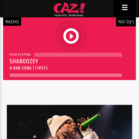
RADIO
NO DJ'
S
play
NOW PLAYING
SHABOOZEY
A BAR SONG (TIPSY)