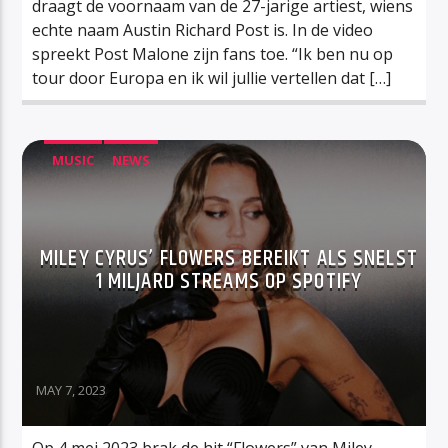
draagt de voornaam van de 27-jarige artiest, wiens
echte naam Austin Richard Post is. In de video
spreekt Post Malone zijn fans toe. “Ik ben nu op
tour door Europa en ik wil jullie vertellen dat […]
MUSIC
NEWS
MILEY CYRUS’ FLOWERS BEREIKT ALS SNELST
1 MILJARD STREAMS OP SPOTIFY
MAY 7, 2023
Op 4 mei 2023 brak de hit “Flowers” van Miley