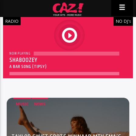
RADIO
NO DJ'
S
play
NOW PLAYING
SHABOOZEY
A BAR SONG (TIPSY)
MUSIC
NEWS