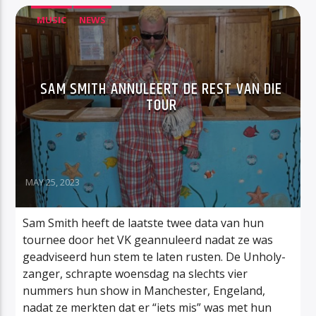
MUSIC
NEWS
SAM SMITH ANNULEERT DE REST VAN DIE
TOUR
MAY 25, 2023
Sam Smith heeft de laatste twee data van hun
tournee door het VK geannuleerd nadat ze was
geadviseerd hun stem te laten rusten. De Unholy-
zanger, schrapte woensdag na slechts vier
nummers hun show in Manchester, Engeland,
nadat ze merkten dat er “iets mis” was met hun