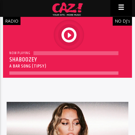
RADIO
NO DJ'
S
play
NOW PLAYING
SHABOOZEY
A BAR SONG (TIPSY)