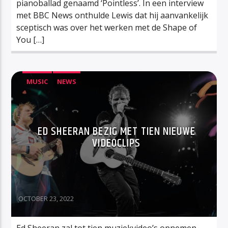
pianoballad genaamd ‘Pointless’. In een interview
met BBC News onthulde Lewis dat hij aanvankelijk
sceptisch was over het werken met de Shape of
You […]
MUSIC
NEWS
ED SHEERAN BEZIG MET TIEN NIEUWE
VIDEOCLIPS
OCTOBER 23, 2022
Ed Sheeran zal tot tien muziekvideo’s opnemen