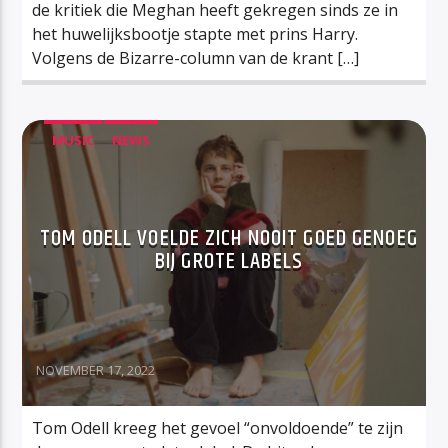
de kritiek die Meghan heeft gekregen sinds ze in
het huwelijksbootje stapte met prins Harry.
Volgens de Bizarre-column van de krant […]
MUSIC
NEWS
TOM ODELL VOELDE ZICH NOOIT GOED GENOEG
BIJ GROTE LABELS
NOVEMBER 17, 2022
Tom Odell kreeg het gevoel “onvoldoende” te zijn