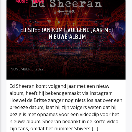
MUSIC
NEWS
ED SHEERAN KOMT VOLGEND JAAR MET
NIEUWE ALBUM
NOVEMBER 3, 2022
Ed Sheeran komt volgend jaar met een nieuw
album, heeft hij bekendgemaakt via Instagram.
Hoewel de Britse zanger nog niets loslaat over een
precieze datum, laat hij zijn volgers weten dat hij
bezig is met opnames voor een videoclip voor het
nieuwe album. Sheeran bedankt in de korte video
zijn fans, omdat het nummer Shivers […]