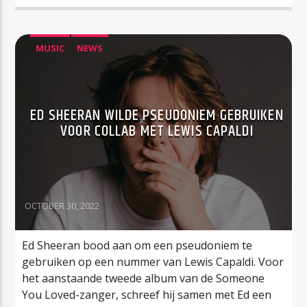
MUSIC
NEWS
ED SHEERAN WILDE PSEUDONIEM GEBRUIKEN
VOOR COLLAB MET LEWIS CAPALDI
OCTOBER 30, 2022
Ed Sheeran bood aan om een pseudoniem te
gebruiken op een nummer van Lewis Capaldi. Voor
het aanstaande tweede album van de Someone
You Loved-zanger, schreef hij samen met Ed een