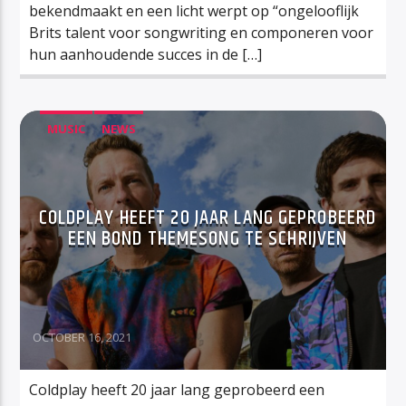
bekendmaakt en een licht werpt op “ongelooflijk
Brits talent voor songwriting en componeren voor
hun aanhoudende succes in de […]
MUSIC
NEWS
COLDPLAY HEEFT 20 JAAR LANG GEPROBEERD
EEN BOND THEMESONG TE SCHRIJVEN
OCTOBER 16, 2021
Coldplay heeft 20 jaar lang geprobeerd een