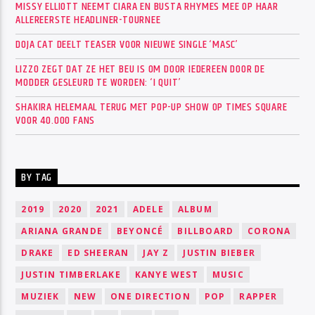
MISSY ELLIOTT NEEMT CIARA EN BUSTA RHYMES MEE OP HAAR
ALLEREERSTE HEADLINER-TOURNEE
DOJA CAT DEELT TEASER VOOR NIEUWE SINGLE ‘MASC’
LIZZO ZEGT DAT ZE HET BEU IS OM DOOR IEDEREEN DOOR DE
MODDER GESLEURD TE WORDEN: ‘I QUIT’
SHAKIRA HELEMAAL TERUG MET POP-UP SHOW OP TIMES SQUARE
VOOR 40.000 FANS
BY TAG
2019
2020
2021
ADELE
ALBUM
ARIANA GRANDE
BEYONCÉ
BILLBOARD
CORONA
DRAKE
ED SHEERAN
JAY Z
JUSTIN BIEBER
JUSTIN TIMBERLAKE
KANYE WEST
MUSIC
MUZIEK
NEW
ONE DIRECTION
POP
RAPPER