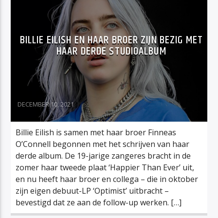
BILLIE EILISH EN HAAR BROER ZIJN BEZIG MET
HAAR DERDE STUDIOALBUM
DECEMBER 10, 2021
Billie Eilish is samen met haar broer Finneas
O’Connell begonnen met het schrijven van haar
derde album. De 19-jarige zangeres bracht in de
zomer haar tweede plaat ‘Happier Than Ever’ uit,
en nu heeft haar broer en collega – die in oktober
zijn eigen debuut-LP ‘Optimist’ uitbracht –
bevestigd dat ze aan de follow-up werken. […]