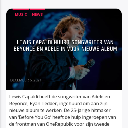
MUSIC
NEWS
LEWIS CAPALDI HUURT SONGWRITER VAN
BEYONCE EN ADELE IN VOOR NIEUWE ALBUM
DECEMBER 6, 2021
Lewis Capaldi heeft de songwriter van Adele en
Beyonce, Ryan Tedder, ingehuurd om aan zijn
nieuwe album te werken. De 25-jarige hitmaker
van ‘Before You Go’ heeft de hulp ingeroepen van
de frontman van OneRepublic voor zijn tweede