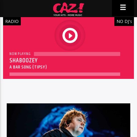
RADIO
NO DJ'
S
play
NOW PLAYING
SHABOOZEY
A BAR SONG (TIPSY)