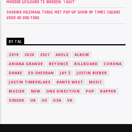
MODDER GESLEURD TE WORDEN: ‘I QUIT’
SHAKIRA HELEMAAL TERUG MET POP-UP SHOW OP TIMES SQUARE
VOOR 40.000 FANS
BY TAG
2019
2020
2021
ADELE
ALBUM
ARIANA GRANDE
BEYONCÉ
BILLBOARD
CORONA
DRAKE
ED SHEERAN
JAY Z
JUSTIN BIEBER
JUSTIN TIMBERLAKE
KANYE WEST
MUSIC
MUZIEK
NEW
ONE DIRECTION
POP
RAPPER
SINGER
UK
US
USA
VK