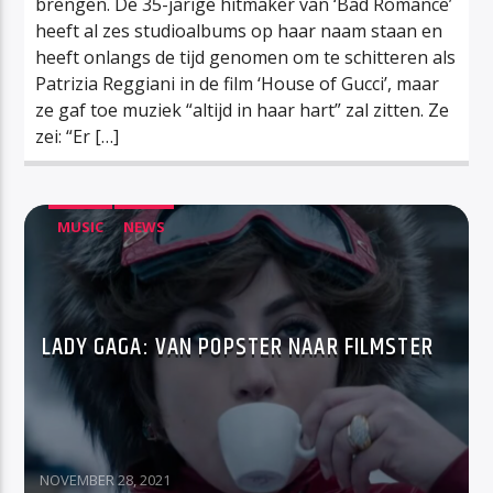
brengen. De 35-jarige hitmaker van ‘Bad Romance’
heeft al zes studioalbums op haar naam staan en
heeft onlangs de tijd genomen om te schitteren als
Patrizia Reggiani in de film ‘House of Gucci’, maar
ze gaf toe muziek “altijd in haar hart” zal zitten. Ze
zei: “Er […]
MUSIC
NEWS
LADY GAGA: VAN POPSTER NAAR FILMSTER
NOVEMBER 28, 2021