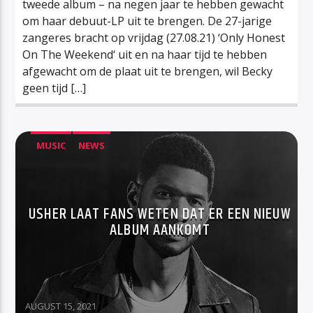
tweede album – na negen jaar te hebben gewacht
om haar debuut-LP uit te brengen. De 27-jarige
zangeres bracht op vrijdag (27.08.21) ‘Only Honest
On The Weekend‘ uit en na haar tijd te hebben
afgewacht om de plaat uit te brengen, wil Becky
geen tijd […]
MUSIC
NEWS
USHER LAAT FANS WETEN DAT ER EEN NIEUW
ALBUM AANKOMT
AUGUST 15, 2021