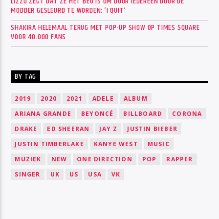
LIZZO ZEGT DAT ZE HET BEU IS OM DOOR IEDEREEN DOOR DE
MODDER GESLEURD TE WORDEN: ‘I QUIT’
SHAKIRA HELEMAAL TERUG MET POP-UP SHOW OP TIMES SQUARE
VOOR 40.000 FANS
BY TAG
2019
2020
2021
ADELE
ALBUM
ARIANA GRANDE
BEYONCÉ
BILLBOARD
CORONA
DRAKE
ED SHEERAN
JAY Z
JUSTIN BIEBER
JUSTIN TIMBERLAKE
KANYE WEST
MUSIC
MUZIEK
NEW
ONE DIRECTION
POP
RAPPER
SINGER
UK
US
USA
VK