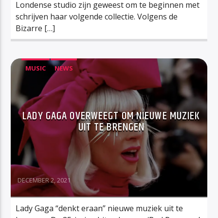
Londense studio zijn geweest om te beginnen met
schrijven haar volgende collectie. Volgens de
Bizarre […]
MUSIC
NEWS
LADY GAGA OVERWEEGT OM NIEUWE MUZIEK
UIT TE BRENGEN
DECEMBER 2, 2021
Lady Gaga “denkt eraan” nieuwe muziek uit te