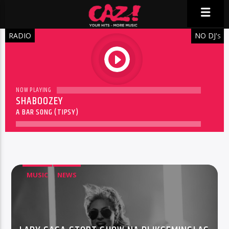
RADIO
NO DJ'
S
play
NOW PLAYING
SHABOOZEY
A BAR SONG (TIPSY)
MUSIC
NEWS