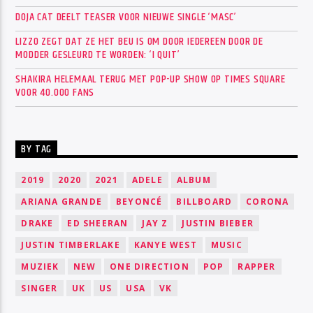
DOJA CAT DEELT TEASER VOOR NIEUWE SINGLE ‘MASC’
LIZZO ZEGT DAT ZE HET BEU IS OM DOOR IEDEREEN DOOR DE
MODDER GESLEURD TE WORDEN: ‘I QUIT’
SHAKIRA HELEMAAL TERUG MET POP-UP SHOW OP TIMES SQUARE
VOOR 40.000 FANS
BY TAG
2019
2020
2021
ADELE
ALBUM
ARIANA GRANDE
BEYONCÉ
BILLBOARD
CORONA
DRAKE
ED SHEERAN
JAY Z
JUSTIN BIEBER
JUSTIN TIMBERLAKE
KANYE WEST
MUSIC
MUZIEK
NEW
ONE DIRECTION
POP
RAPPER
SINGER
UK
US
USA
VK