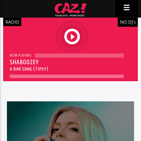
RADIO
NO DJ'
S
play
NOW PLAYING
SHABOOZEY
A BAR SONG (TIPSY)