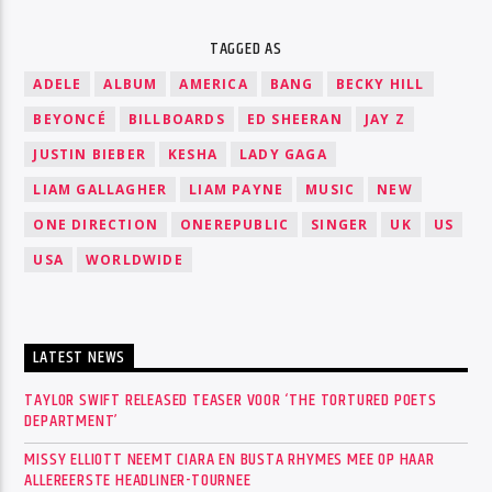
TAGGED AS
ADELE
ALBUM
AMERICA
BANG
BECKY HILL
BEYONCÉ
BILLBOARDS
ED SHEERAN
JAY Z
JUSTIN BIEBER
KESHA
LADY GAGA
LIAM GALLAGHER
LIAM PAYNE
MUSIC
NEW
ONE DIRECTION
ONEREPUBLIC
SINGER
UK
US
USA
WORLDWIDE
LATEST NEWS
TAYLOR SWIFT RELEASED TEASER VOOR ‘THE TORTURED POETS
DEPARTMENT’
MISSY ELLIOTT NEEMT CIARA EN BUSTA RHYMES MEE OP HAAR
ALLEREERSTE HEADLINER-TOURNEE