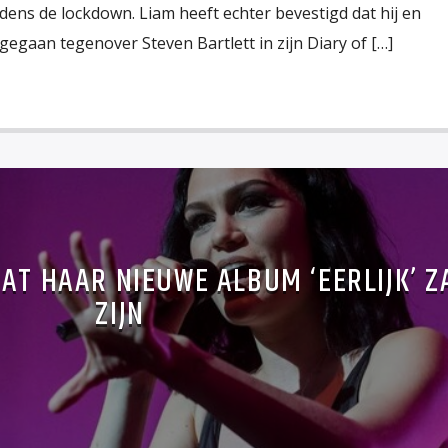
ens de lockdown. Liam heeft echter bevestigd dat hij en
egaan tegenover Steven Bartlett in zijn Diary of […]
DAT HAAR NIEUWE ALBUM ‘EERLIJK’ Z
ZIJN