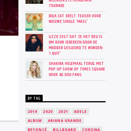
ALLEREERSTE HEADLINER-
TOURNEE
DOJA CAT DEELT TEASER VOOR
NIEUWE SINGLE ‘MASC’
LIZZO ZEGT DAT ZE HET BEU IS
OM DOOR IEDEREEN DOOR DE
MODDER GESLEURD TE WORDEN:
‘I QUIT’
SHAKIRA HELEMAAL TERUG MET
POP-UP SHOW OP TIMES SQUARE
VOOR 40.000 FANS
BY TAG
2019
2020
2021
ADELE
ALBUM
ARIANA GRANDE
BEYONCÉ
BILLBOARD
CORONA