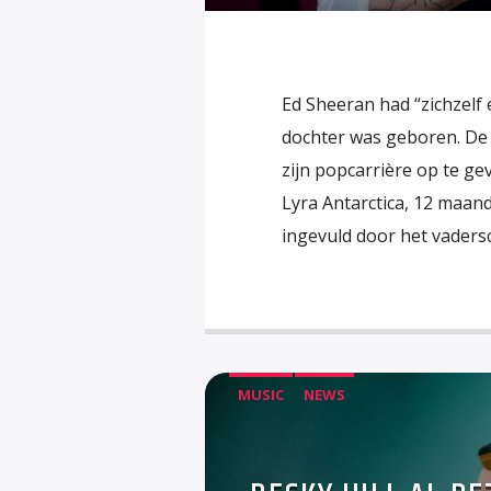
Ed Sheeran had “zichzelf
dochter was geboren. De 
zijn popcarrière op te ge
Lyra Antarctica, 12 maand
ingevuld door het vaders
MUSIC
NEWS