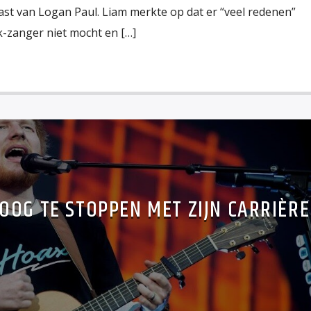
st van Logan Paul. Liam merkte op dat er “veel redenen”
lk-zanger niet mocht en […]
OG TE STOPPEN MET ZIJN CARRIÈRE