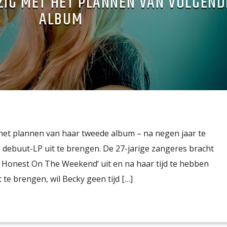
EZIG MET HET PLANNEN VAN VOLGEND
ALBUM
t het plannen van haar tweede album – na negen jaar te
ebuut-LP uit te brengen. De 27-jarige zangeres bracht
ly Honest On The Weekend‘ uit en na haar tijd te hebben
 te brengen, wil Becky geen tijd […]