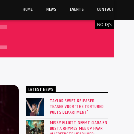
HOME
NEWS
EVENTS
CONTACT
NO DJ'
S
LATEST NEWS
TAYLOR SWIFT RELEASED
TEASER VOOR ‘THE TORTURED
POETS DEPARTMENT’
MISSY ELLIOTT NEEMT CIARA EN
BUSTA RHYMES MEE OP HAAR