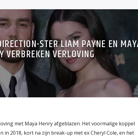
IRECTION-STER LIAM PAYNE EN MAY
Y VERBREKEN VERLOVING
rloving met Maya Henry afgeblazen. Het voormalige koppel
n in 2018, kort na zijn break-up met ex Cheryl Cole, en het