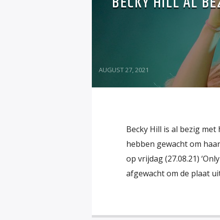
BECKY HILL AL B
AUGUST 27, 2021
Becky Hill is al bezig me
hebben gewacht om haar d
op vrijdag (27.08.21) ‘On
afgewacht om de plaat uit