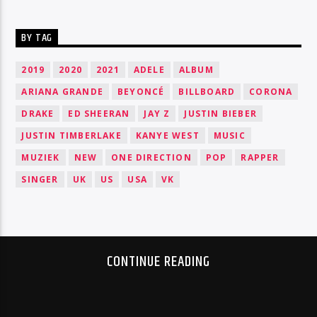
BY TAG
2019
2020
2021
ADELE
ALBUM
ARIANA GRANDE
BEYONCÉ
BILLBOARD
CORONA
DRAKE
ED SHEERAN
JAY Z
JUSTIN BIEBER
JUSTIN TIMBERLAKE
KANYE WEST
MUSIC
MUZIEK
NEW
ONE DIRECTION
POP
RAPPER
SINGER
UK
US
USA
VK
CONTINUE READING