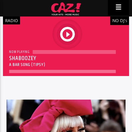
RADIO
NO DJ'
S
play
NOW PLAYING
SHABOOZEY
A BAR SONG (TIPSY)