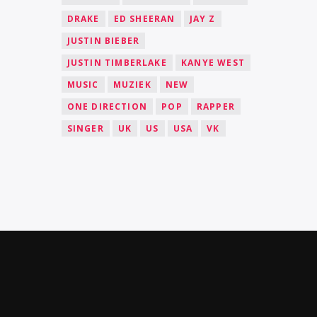
DRAKE
ED SHEERAN
JAY Z
JUSTIN BIEBER
JUSTIN TIMBERLAKE
KANYE WEST
MUSIC
MUZIEK
NEW
ONE DIRECTION
POP
RAPPER
SINGER
UK
US
USA
VK