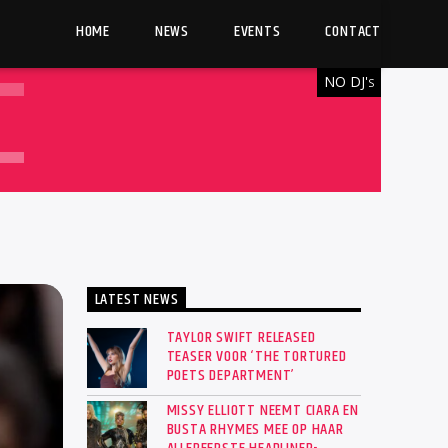
HOME
NEWS
EVENTS
CONTACT
NO DJ'
S
LATEST NEWS
TAYLOR SWIFT RELEASED
TEASER VOOR ‘THE TORTURED
POETS DEPARTMENT’
MISSY ELLIOTT NEEMT CIARA EN
BUSTA RHYMES MEE OP HAAR