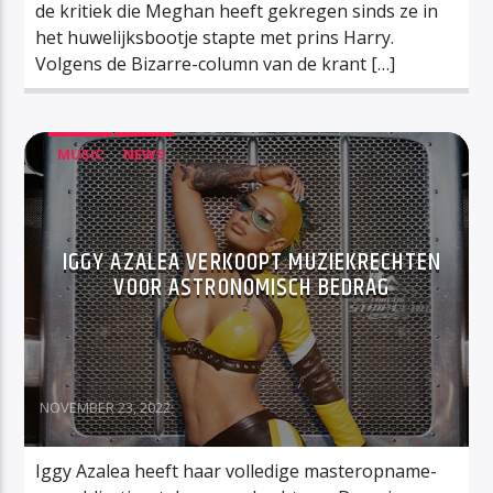
de kritiek die Meghan heeft gekregen sinds ze in
het huwelijksbootje stapte met prins Harry.
Volgens de Bizarre-column van de krant […]
MUSIC
NEWS
IGGY AZALEA VERKOOPT MUZIEKRECHTEN
VOOR ASTRONOMISCH BEDRAG
NOVEMBER 23, 2022
Iggy Azalea heeft haar volledige masteropname-