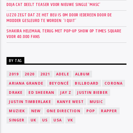
DOJA CAT DEELT TEASER VOOR NIEUWE SINGLE ‘MASC’
LIZZO ZEGT DAT ZE HET BEU IS OM DOOR IEDEREEN DOOR DE
MODDER GESLEURD TE WORDEN: ‘I QUIT’
SHAKIRA HELEMAAL TERUG MET POP-UP SHOW OP TIMES SQUARE
VOOR 40.000 FANS
BY TAG
2019
2020
2021
ADELE
ALBUM
ARIANA GRANDE
BEYONCÉ
BILLBOARD
CORONA
DRAKE
ED SHEERAN
JAY Z
JUSTIN BIEBER
JUSTIN TIMBERLAKE
KANYE WEST
MUSIC
MUZIEK
NEW
ONE DIRECTION
POP
RAPPER
SINGER
UK
US
USA
VK