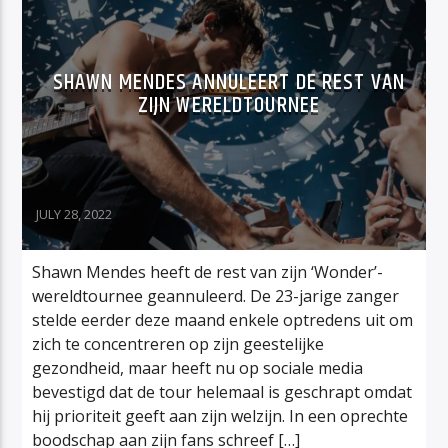
SHAWN MENDES ANNULEERT DE REST VAN
ZIJN WERELDTOURNEE
JULY 28, 2022
Shawn Mendes heeft de rest van zijn ‘Wonder’-
wereldtournee geannuleerd. De 23-jarige zanger
stelde eerder deze maand enkele optredens uit om
zich te concentreren op zijn geestelijke
gezondheid, maar heeft nu op sociale media
bevestigd dat de tour helemaal is geschrapt omdat
hij prioriteit geeft aan zijn welzijn. In een oprechte
boodschap aan zijn fans schreef […]