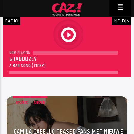
RADIO
NO DJ'
S
play
NOW PLAYING
SHABOOZEY
A BAR SONG (TIPSY)
MUSIC
NEWS
CAMILA CABELLO TEASED FANS MET NIEUWE