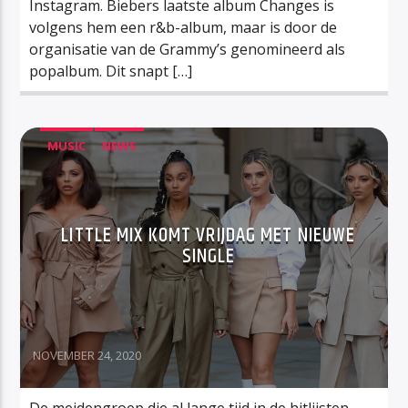
Instagram. Biebers laatste album Changes is
volgens hem een r&b-album, maar is door de
organisatie van de Grammy’s genomineerd als
popalbum. Dit snapt […]
MUSIC
NEWS
LITTLE MIX KOMT VRIJDAG MET NIEUWE
SINGLE
NOVEMBER 24, 2020
De meidengroep die al lange tijd in de hitlijsten