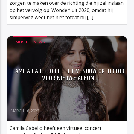
zorgen te maken over de richting die hij zal inslaan
op het vervolg op ‘Wonder’ uit 2020, omdat hij
simpelweg weet het niet totdat hij […]
MUSIC
NEWS
CAMILA CABELLO GEEFT LIVESHOW OP TIKTOK
VOOR NIEUWE ALBUM
MARCH 16, 2022
Camila Cabello heeft een virtueel concert