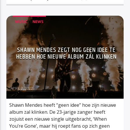
MUSIC
NEWS
SHAWN MENDES ZEGT NOG GEEN IDEE TE
HEBBEN HOE NIEUWE ALBUM ZAL KLINKEN
APRIL 2, 2022
Shawn Mendes heeft “geen idee” hoe zijn nieuwe
album zal klinken. De 23-jarige zanger heeft
zojuist een nieuwe single uitgebracht, ‘When
You’re Gone’, maar hij roept fans op zich geen