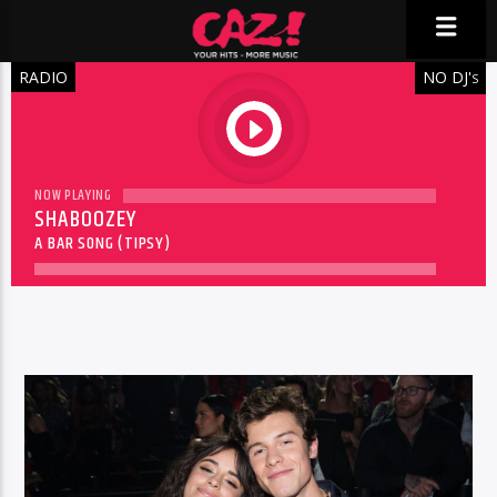
RADIO
NO DJ'
S
play
NOW PLAYING
SHABOOZEY
A BAR SONG (TIPSY)