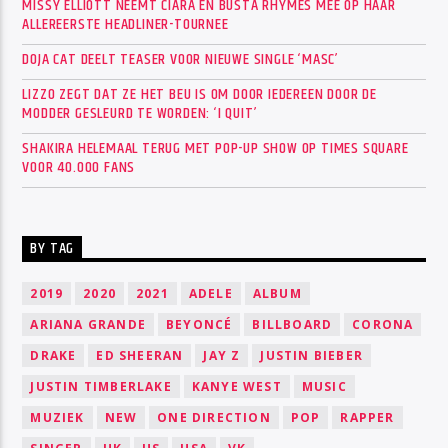
MISSY ELLIOTT NEEMT CIARA EN BUSTA RHYMES MEE OP HAAR
ALLEREERSTE HEADLINER-TOURNEE
DOJA CAT DEELT TEASER VOOR NIEUWE SINGLE ‘MASC’
LIZZO ZEGT DAT ZE HET BEU IS OM DOOR IEDEREEN DOOR DE
MODDER GESLEURD TE WORDEN: ‘I QUIT’
SHAKIRA HELEMAAL TERUG MET POP-UP SHOW OP TIMES SQUARE
VOOR 40.000 FANS
BY TAG
2019
2020
2021
ADELE
ALBUM
ARIANA GRANDE
BEYONCÉ
BILLBOARD
CORONA
DRAKE
ED SHEERAN
JAY Z
JUSTIN BIEBER
JUSTIN TIMBERLAKE
KANYE WEST
MUSIC
MUZIEK
NEW
ONE DIRECTION
POP
RAPPER