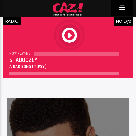
RADIO
NO DJ'
S
play
NOW PLAYING
SHABOOZEY
A BAR SONG (TIPSY)