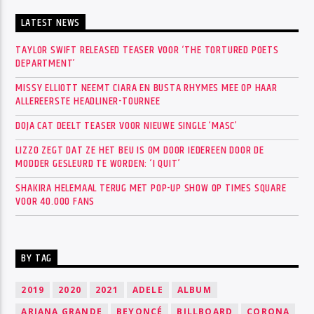
LATEST NEWS
TAYLOR SWIFT RELEASED TEASER VOOR ‘THE TORTURED POETS
DEPARTMENT’
MISSY ELLIOTT NEEMT CIARA EN BUSTA RHYMES MEE OP HAAR
ALLEREERSTE HEADLINER-TOURNEE
DOJA CAT DEELT TEASER VOOR NIEUWE SINGLE ‘MASC’
LIZZO ZEGT DAT ZE HET BEU IS OM DOOR IEDEREEN DOOR DE
MODDER GESLEURD TE WORDEN: ‘I QUIT’
SHAKIRA HELEMAAL TERUG MET POP-UP SHOW OP TIMES SQUARE
VOOR 40.000 FANS
BY TAG
2019
2020
2021
ADELE
ALBUM
ARIANA GRANDE
BEYONCÉ
BILLBOARD
CORONA