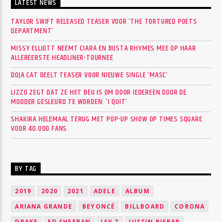
LATEST NEWS
TAYLOR SWIFT RELEASED TEASER VOOR ‘THE TORTURED POETS
DEPARTMENT’
MISSY ELLIOTT NEEMT CIARA EN BUSTA RHYMES MEE OP HAAR
ALLEREERSTE HEADLINER-TOURNEE
DOJA CAT DEELT TEASER VOOR NIEUWE SINGLE ‘MASC’
LIZZO ZEGT DAT ZE HET BEU IS OM DOOR IEDEREEN DOOR DE
MODDER GESLEURD TE WORDEN: ‘I QUIT’
SHAKIRA HELEMAAL TERUG MET POP-UP SHOW OP TIMES SQUARE
VOOR 40.000 FANS
BY TAG
2019
2020
2021
ADELE
ALBUM
ARIANA GRANDE
BEYONCÉ
BILLBOARD
CORONA
DRAKE
ED SHEERAN
JAY Z
JUSTIN BIEBER