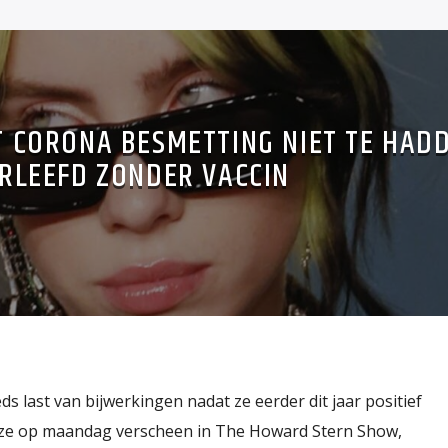
KT CORONA BESMETTING NIET TE HAD
RLEEFD ZONDER VACCIN
eeds last van bijwerkingen nadat ze eerder dit jaar positief
n ze op maandag verscheen in The Howard Stern Show,