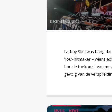
DECEMBER 23, 2022
Fatboy Slim was bang dat
You’-hitmaker – wiens ech
hoe de toekomst van muzi
gevolg van de verspreidi
MUSIC
NEWS