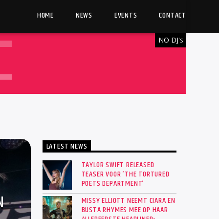
HOME
NEWS
EVENTS
CONTACT
NO DJ'
S
LATEST NEWS
TAYLOR SWIFT RELEASED
TEASER VOOR ‘THE TORTURED
POETS DEPARTMENT’
N
MISSY ELLIOTT NEEMT CIARA EN
BUSTA RHYMES MEE OP HAAR