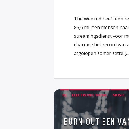
The Weeknd heeft een reco
85,6 miljoen mensen naar 
streamingsdienst voor muz
daarmee het record van zi
afgelopen zomer zette […
DJ
ELECTRONIC MUSIC
MUSIC
BURN OUT EEN VAN