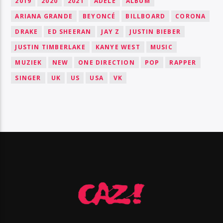
2019
2020
2021
ADELE
ALBUM
ARIANA GRANDE
BEYONCÉ
BILLBOARD
CORONA
DRAKE
ED SHEERAN
JAY Z
JUSTIN BIEBER
JUSTIN TIMBERLAKE
KANYE WEST
MUSIC
MUZIEK
NEW
ONE DIRECTION
POP
RAPPER
SINGER
UK
US
USA
VK