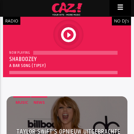
RADIO
NO DJ'
S
play
NOW PLAYING
SHABOOZEY
A BAR SONG (TIPSY)
MUSIC
NEWS
TAYLOR SWIFT’S OPNIEUW UITGEBRACHTE