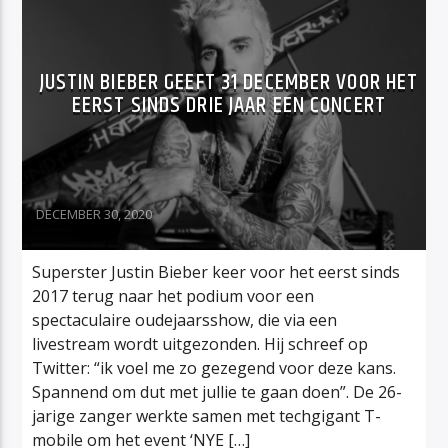
JUSTIN BIEBER GEEFT 31 DECEMBER VOOR HET
EERST SINDS DRIE JAAR EEN CONCERT
DECEMBER 30, 2020
Superster Justin Bieber keer voor het eerst sinds
2017 terug naar het podium voor een
spectaculaire oudejaarsshow, die via een
livestream wordt uitgezonden. Hij schreef op
Twitter: “ik voel me zo gezegend voor deze kans.
Spannend om dut met jullie te gaan doen”. De 26-
jarige zanger werkte samen met techgigant T-
mobile om het event ‘NYE […]