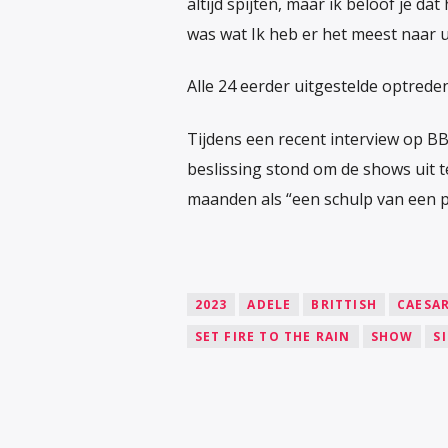
altijd spijten, maar ik beloof je dat
was wat Ik heb er het meest naar u
Alle 24 eerder uitgestelde optreden
Tijdens een recent interview op BBC
beslissing stond om de shows uit t
maanden als “een schulp van een p
2023
ADELE
BRITTISH
CAESAR
SET FIRE TO THE RAIN
SHOW
S