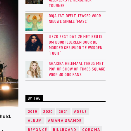
ALLEREERSTE HEADLINER-
TOURNEE
DOJA CAT DEELT TEASER VOOR
NIEUWE SINGLE ‘MASC’
LIZZO ZEGT DAT ZE HET BEU IS
OM DOOR IEDEREEN DOOR DE
MODDER GESLEURD TE WORDEN:
‘I QUIT’
SHAKIRA HELEMAAL TERUG MET
POP-UP SHOW OP TIMES SQUARE
VOOR 40.000 FANS
BY TAG
2019
2020
2021
ADELE
huld.
ALBUM
ARIANA GRANDE
BEYONCÉ
BILLBOARD
CORONA