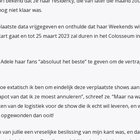
i bekend dat ze haar residency, die van later die maand zo
nog niet klaar was.
plaatste data vrijgegeven en onthulde dat haar Weekends wi
rt gaat en tot 25 maart 2023 zal duren in het Colosseum in
 Adele haar fans “absoluut het beste” te geven om de vertr
e extatisch ik ben om eindelijk deze verplaatste shows aan
pot van dat ik ze moest annuleren”, schreef ze. “Maar na wa
en van de logistiek voor de show die ik echt wil leveren, en
r opgewonden dan ooit!
an jullie een vreselijke beslissing van mijn kant was, en da