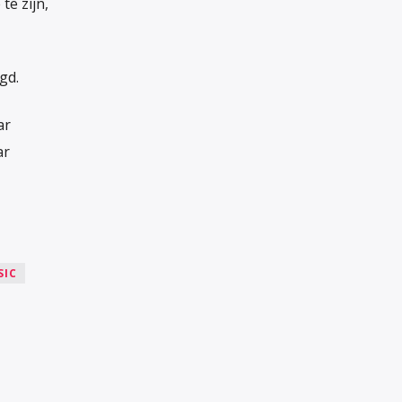
te zijn,
gd.
ar
ar
SIC