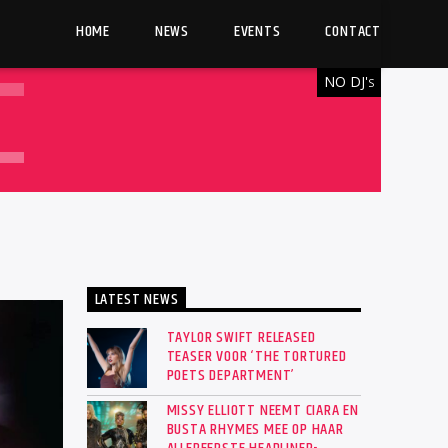
HOME
NEWS
EVENTS
CONTACT
NO DJ'
S
LATEST NEWS
TAYLOR SWIFT RELEASED
TEASER VOOR ‘THE TORTURED
POETS DEPARTMENT’
MISSY ELLIOTT NEEMT CIARA EN
BUSTA RHYMES MEE OP HAAR