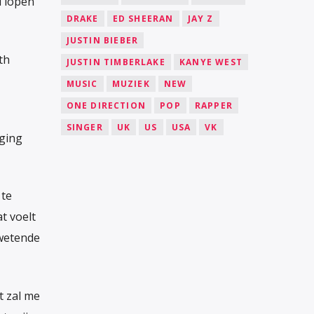
u lopen
DRAKE
ED SHEERAN
JAY Z
JUSTIN BIEBER
th
JUSTIN TIMBERLAKE
KANYE WEST
MUSIC
MUZIEK
NEW
ONE DIRECTION
POP
RAPPER
SINGER
UK
US
USA
VK
aging
 te
t voelt
 wetende
t zal me