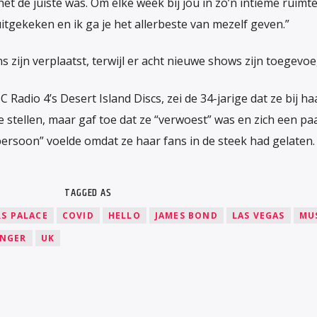
 het de juiste was. Om elke week bij jou in zo’n intieme ruimte 
itgekeken en ik ga je het allerbeste van mezelf geven.”
s zijn verplaatst, terwijl er acht nieuwe shows zijn toegevoe
 Radio 4’s Desert Island Discs, zei de 34-jarige dat ze bij ha
e stellen, maar gaf toe dat ze “verwoest” was en zich een pa
ersoon” voelde omdat ze haar fans in de steek had gelaten.
TAGGED AS
S PALACE
COVID
HELLO
JAMES BOND
LAS VEGAS
MU
INGER
UK