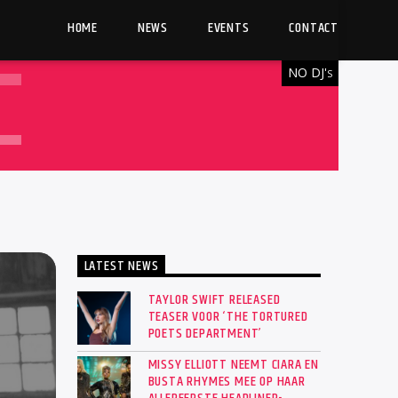
HOME
NEWS
EVENTS
CONTACT
NO DJ'
S
LATEST NEWS
TAYLOR SWIFT RELEASED
TEASER VOOR ‘THE TORTURED
POETS DEPARTMENT’
MISSY ELLIOTT NEEMT CIARA EN
BUSTA RHYMES MEE OP HAAR