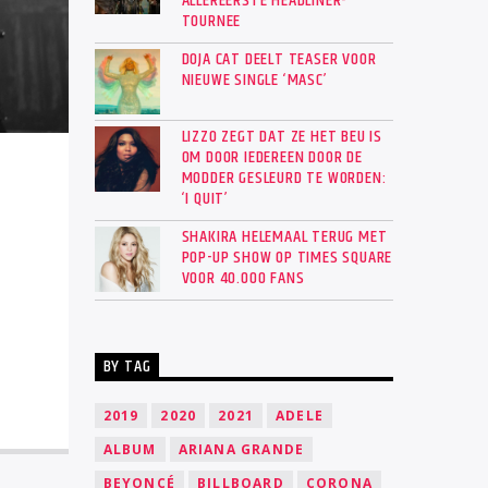
ALLEREERSTE HEADLINER-
TOURNEE
DOJA CAT DEELT TEASER VOOR
NIEUWE SINGLE ‘MASC’
LIZZO ZEGT DAT ZE HET BEU IS
OM DOOR IEDEREEN DOOR DE
MODDER GESLEURD TE WORDEN:
‘I QUIT’
SHAKIRA HELEMAAL TERUG MET
POP-UP SHOW OP TIMES SQUARE
VOOR 40.000 FANS
BY TAG
2019
2020
2021
ADELE
ALBUM
ARIANA GRANDE
BEYONCÉ
BILLBOARD
CORONA