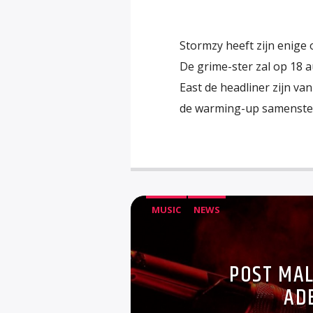
Stormzy heeft zijn enige 
De grime-ster zal op 18 
East de headliner zijn van
de warming-up samenstelle
MUSIC
NEWS
POST MAL
AD