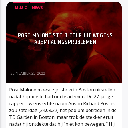
MUSIC
NEWS
POST MALONE STELT TOUR UIT WEGENS
ADEMHALINGSPROBLEMEN
SEPTEMBER 25, 2022
Post Malone moest zijn show in Boston uitstellen
nadat hij moeite had om te ademen. De 27-jarige
rapper – wiens echte naam Austin Richard Post is –
zou zaterdag (24.09.22) het podium betreden in de
TD Garden in Boston, maar trok de stekker eruit
nadat hij ontdekte dat hij “niet kon bewegen. “ Hij