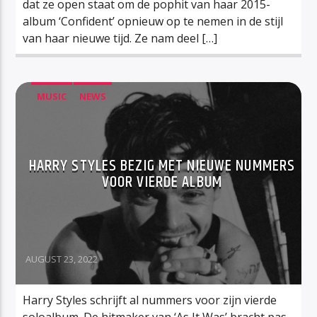
dat ze open staat om de pophit van haar 2015-
album ‘Confident’ opnieuw op te nemen in de stijl
van haar nieuwe tijd. Ze nam deel […]
MUSIC
NEWS
HARRY STYLES BEZIG MET NIEUWE NUMMERS
VOOR VIERDE ALBUM
AUGUST 23, 2022
Harry Styles schrijft al nummers voor zijn vierde
soloalbum. De hitmaker van ‘As It Was’ bracht pas