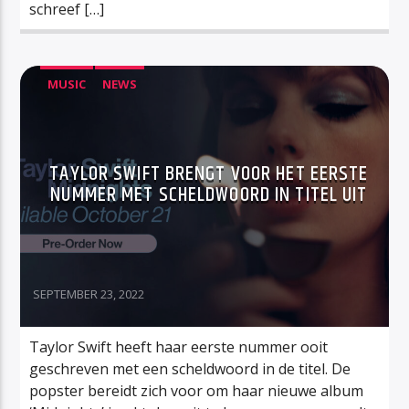
schreef […]
MUSIC
NEWS
TAYLOR SWIFT BRENGT VOOR HET EERSTE
NUMMER MET SCHELDWOORD IN TITEL UIT
SEPTEMBER 23, 2022
Taylor Swift heeft haar eerste nummer ooit
geschreven met een scheldwoord in de titel. De
popster bereidt zich voor om haar nieuwe album