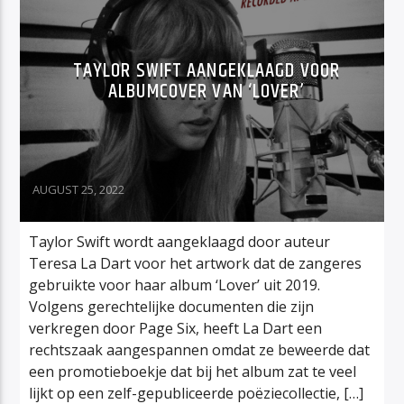
TAYLOR SWIFT AANGEKLAAGD VOOR
ALBUMCOVER VAN ‘LOVER’
AUGUST 25, 2022
Taylor Swift wordt aangeklaagd door auteur
Teresa La Dart voor het artwork dat de zangeres
gebruikte voor haar album ‘Lover’ uit 2019.
Volgens gerechtelijke documenten die zijn
verkregen door Page Six, heeft La Dart een
rechtszaak aangespannen omdat ze beweerde dat
een promotieboekje dat bij het album zat te veel
lijkt op een zelf-gepubliceerde poëziecollectie, […]