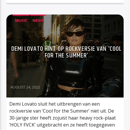
MUSIC
NEWS
DEMI LOVATO HINT OP ROCKVERSIE VAN ‘COOL
FOR THE SUMMER’
AUGUST 24, 2022
Demi Lovato sluit het uitbrengen van een
rockversie van ‘Cool for the Summer’ niet uit. De
30-jarige ster heeft zojuist haar heavy rock-plaat
‘HOLY FVCK’ uitgebracht en ze heeft toegegeven