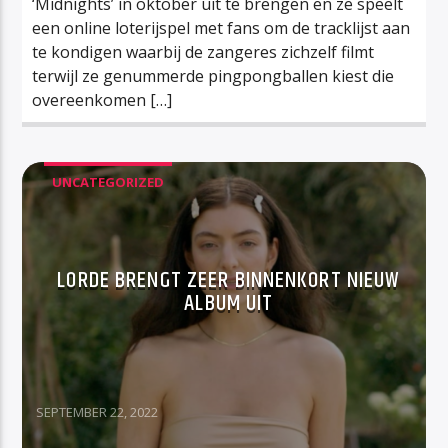
‘Midnights’ in oktober uit te brengen en ze speelt
een online loterijspel met fans om de tracklijst aan
te kondigen waarbij de zangeres zichzelf filmt
terwijl ze genummerde pingpongballen kiest die
overeenkomen […]
UNCATEGORIZED
LORDE BRENGT ZEER BINNENKORT NIEUW
ALBUM UIT
SEPTEMBER 22, 2022