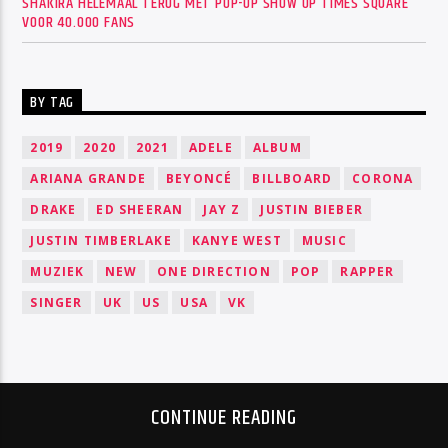
SHAKIRA HELEMAAL TERUG MET POP-UP SHOW OP TIMES SQUARE
VOOR 40.000 FANS
BY TAG
2019
2020
2021
ADELE
ALBUM
ARIANA GRANDE
BEYONCÉ
BILLBOARD
CORONA
DRAKE
ED SHEERAN
JAY Z
JUSTIN BIEBER
JUSTIN TIMBERLAKE
KANYE WEST
MUSIC
MUZIEK
NEW
ONE DIRECTION
POP
RAPPER
SINGER
UK
US
USA
VK
CONTINUE READING