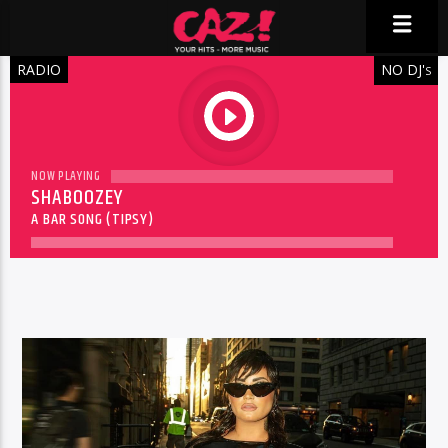
RADIO
NO DJ'
S
play
NOW PLAYING
SHABOOZEY
A BAR SONG (TIPSY)