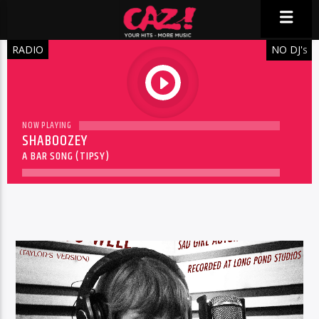
RADIO
NO DJ'
S
play
NOW PLAYING
SHABOOZEY
A BAR SONG (TIPSY)