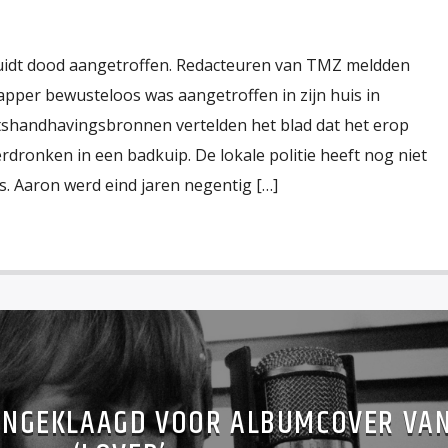
luidt dood aangetroffen. Redacteuren van TMZ meldden
apper bewusteloos was aangetroffen in zijn huis in
etshandhavingsbronnen vertelden het blad dat het erop
erdronken in een badkuip. De lokale politie heeft nog niet
. Aaron werd eind jaren negentig […]
ANGEKLAAGD VOOR ALBUMCOVER VA