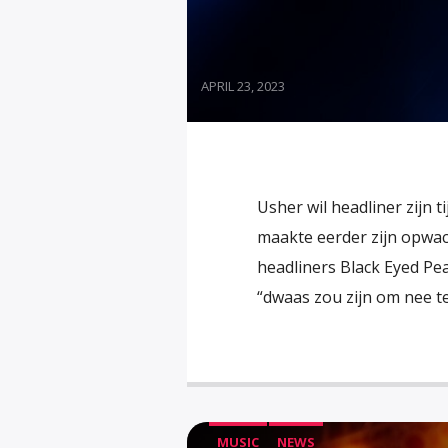
APRIL 23, 2023
Usher wil headliner zijn 
maakte eerder zijn opwach
headliners Black Eyed Pea
“dwaas zou zijn om nee te
MUSIC
NEWS