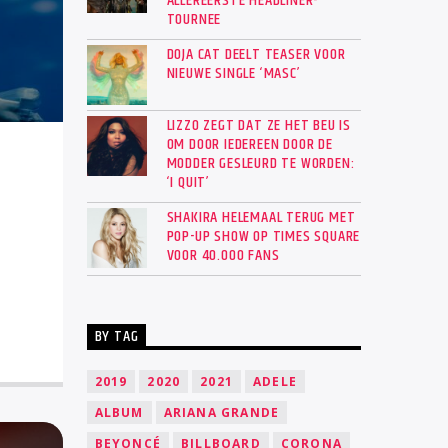
ALLEREERSTE HEADLINER-
TOURNEE
DOJA CAT DEELT TEASER VOOR
NIEUWE SINGLE ‘MASC’
LIZZO ZEGT DAT ZE HET BEU IS
OM DOOR IEDEREEN DOOR DE
MODDER GESLEURD TE WORDEN:
‘I QUIT’
SHAKIRA HELEMAAL TERUG MET
POP-UP SHOW OP TIMES SQUARE
VOOR 40.000 FANS
BY TAG
2019
2020
2021
ADELE
ALBUM
ARIANA GRANDE
BEYONCÉ
BILLBOARD
CORONA