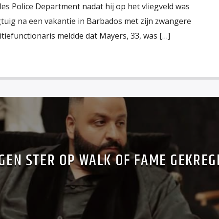
es Police Department nadat hij op het vliegveld was
gtuig na een vakantie in Barbados met zijn zwangere
itiefunctionaris meldde dat Mayers, 33, was […]
IGEN STER OP WALK OF FAME GEKREG