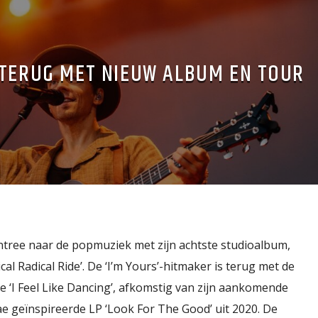
 TERUG MET NIEUW ALBUM EN TOUR
ntree naar de popmuziek met zijn achtste studioalbum,
al Radical Ride’. De ‘I’m Yours’-hitmaker is terug met de
 ‘I Feel Like Dancing’, afkomstig van zijn aankomende
e geïnspireerde LP ‘Look For The Good’ uit 2020. De