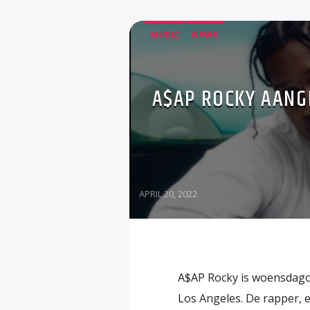
MUSIC
NEWS
A$AP ROCKY AANG
APRIL 20, 2022
A$AP Rocky is woensdago
Los Angeles. De rapper,