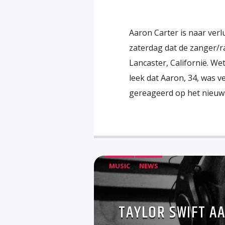
Aaron Carter is naar ver
zaterdag dat de zanger/r
Lancaster, Californië. W
leek dat Aaron, 34, was v
gereageerd op het nieuws
MUSIC
NEWS
TAYLOR SWIFT A