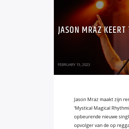
JASON MRAZ KEERT
FEBRUARY 15, 2023
Jason Mraz maakt zijn re
‘Mystical Magical Rhythmic
opbeurende nieuwe single
opvolger van de op regga