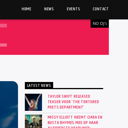
HOME
NEWS
EVENTS
CONTACT
NO DJ'
S
LATEST NEWS
TAYLOR SWIFT RELEASED
TEASER VOOR ‘THE TORTURED
POETS DEPARTMENT’
MISSY ELLIOTT NEEMT CIARA EN
BUSTA RHYMES MEE OP HAAR