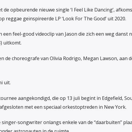
et de opbeurende nieuwe single ‘I Feel Like Dancing’, afkoms
p reggae geïnspireerde LP ‘Look For The Good’ uit 2020.
n een feel-good videoclip van Jason die zich een weg danst 
3) uitkomt.
en de choreografe van Olivia Rodrigo, Megan Lawson, aan d
 uit.
urnee aangekondigd, die op 13 juli begint in Edgefield, So
afgesloten met een speciaal orkestoptreden in New York.
 singer-songwriter onlangs enkele van de “daarbuiten” pla
onder astronauten in de ruimte.