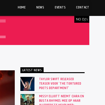
HOME
NEWS
EVENTS
CONTACT
NO DJ'
S
LATEST NEWS
TAYLOR SWIFT RELEASED
TEASER VOOR ‘THE TORTURED
POETS DEPARTMENT’
MISSY ELLIOTT NEEMT CIARA EN
BUSTA RHYMES MEE OP HAAR