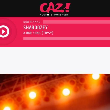
NOW PLAYING
SHABOOZEY
play
A BAR SONG (TIPSY)