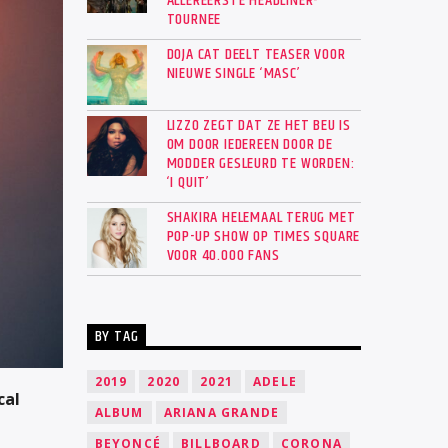
ALLEREERSTE HEADLINER-
TOURNEE
DOJA CAT DEELT TEASER VOOR
NIEUWE SINGLE ‘MASC’
LIZZO ZEGT DAT ZE HET BEU IS
OM DOOR IEDEREEN DOOR DE
MODDER GESLEURD TE WORDEN:
‘I QUIT’
SHAKIRA HELEMAAL TERUG MET
POP-UP SHOW OP TIMES SQUARE
VOOR 40.000 FANS
BY TAG
2019
2020
2021
ADELE
cal
ALBUM
ARIANA GRANDE
BEYONCÉ
BILLBOARD
CORONA