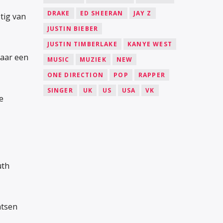
DRAKE
ED SHEERAN
JAY Z
tig van
JUSTIN BIEBER
JUSTIN TIMBERLAKE
KANYE WEST
naar een
MUSIC
MUZIEK
NEW
ONE DIRECTION
POP
RAPPER
SINGER
UK
US
USA
VK
e
uth
atsen