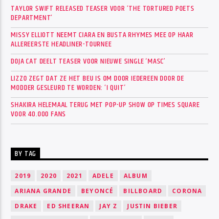
TAYLOR SWIFT RELEASED TEASER VOOR ‘THE TORTURED POETS
DEPARTMENT’
MISSY ELLIOTT NEEMT CIARA EN BUSTA RHYMES MEE OP HAAR
ALLEREERSTE HEADLINER-TOURNEE
DOJA CAT DEELT TEASER VOOR NIEUWE SINGLE ‘MASC’
LIZZO ZEGT DAT ZE HET BEU IS OM DOOR IEDEREEN DOOR DE
MODDER GESLEURD TE WORDEN: ‘I QUIT’
SHAKIRA HELEMAAL TERUG MET POP-UP SHOW OP TIMES SQUARE
VOOR 40.000 FANS
BY TAG
2019
2020
2021
ADELE
ALBUM
ARIANA GRANDE
BEYONCÉ
BILLBOARD
CORONA
DRAKE
ED SHEERAN
JAY Z
JUSTIN BIEBER