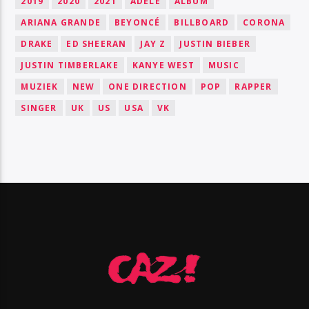
2019
2020
2021
ADELE
ALBUM
ARIANA GRANDE
BEYONCÉ
BILLBOARD
CORONA
DRAKE
ED SHEERAN
JAY Z
JUSTIN BIEBER
JUSTIN TIMBERLAKE
KANYE WEST
MUSIC
MUZIEK
NEW
ONE DIRECTION
POP
RAPPER
SINGER
UK
US
USA
VK