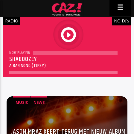
RADIO
NO DJ'
S
play
NOW PLAYING
SHABOOZEY
A BAR SONG (TIPSY)
MUSIC
NEWS
JASON MRAZ KEERT TERUG MET NIEUW ALBUM