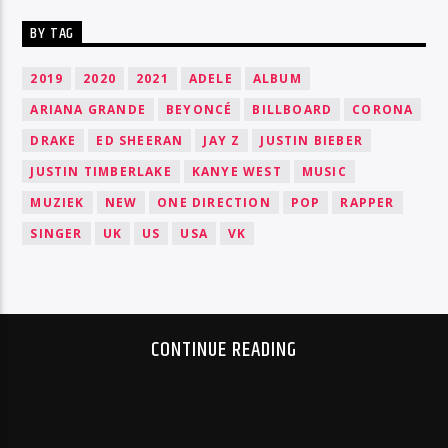
BY TAG
2019
2020
2021
ADELE
ALBUM
ARIANA GRANDE
BEYONCÉ
BILLBOARD
CORONA
DRAKE
ED SHEERAN
JAY Z
JUSTIN BIEBER
JUSTIN TIMBERLAKE
KANYE WEST
MUSIC
MUZIEK
NEW
ONE DIRECTION
POP
RAPPER
SINGER
UK
US
USA
VK
CONTINUE READING