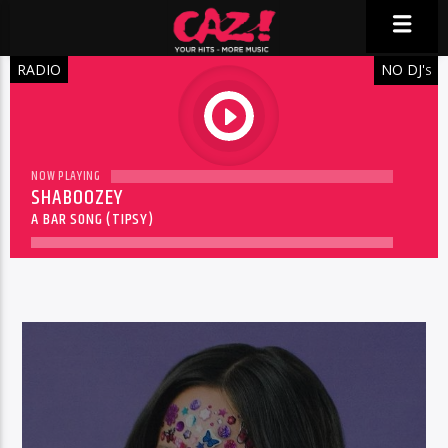
RADIO
NO DJ'
S
play
NOW PLAYING
SHABOOZEY
A BAR SONG (TIPSY)