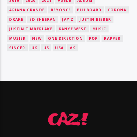
2019
2020
2021
ADELE
ALBUM
ARIANA GRANDE
BEYONCÉ
BILLBOARD
CORONA
DRAKE
ED SHEERAN
JAY Z
JUSTIN BIEBER
JUSTIN TIMBERLAKE
KANYE WEST
MUSIC
MUZIEK
NEW
ONE DIRECTION
POP
RAPPER
SINGER
UK
US
USA
VK