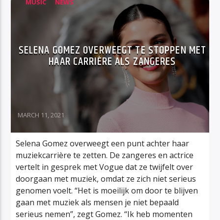
MUSIC
NEWS
SELENA GOMEZ OVERWEEGT TE STOPPEN MET
HAAR CARRIÈRE ALS ZANGERES
MARCH 11, 2021
Selena Gomez overweegt een punt achter haar
muziekcarrière te zetten. De zangeres en actrice
vertelt in gesprek met Vogue dat ze twijfelt over
doorgaan met muziek, omdat ze zich niet serieus
genomen voelt. “Het is moeilijk om door te blijven
gaan met muziek als mensen je niet bepaald
serieus nemen”, zegt Gomez. “Ik heb momenten