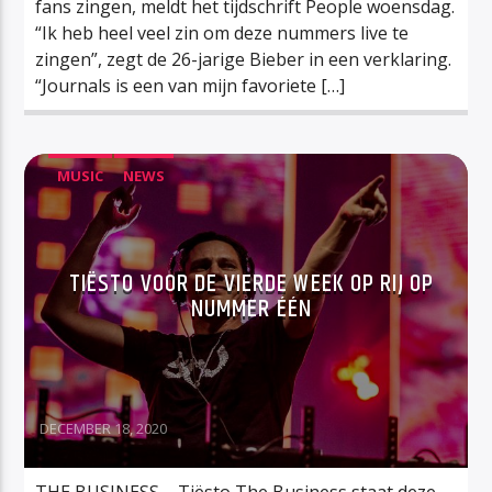
fans zingen, meldt het tijdschrift People woensdag.
“Ik heb heel veel zin om deze nummers live te
zingen”, zegt de 26-jarige Bieber in een verklaring.
“Journals is een van mijn favoriete […]
MUSIC
NEWS
TIËSTO VOOR DE VIERDE WEEK OP RIJ OP
NUMMER ÉÉN
DECEMBER 18, 2020
THE BUSINESS – Tiësto The Business staat deze