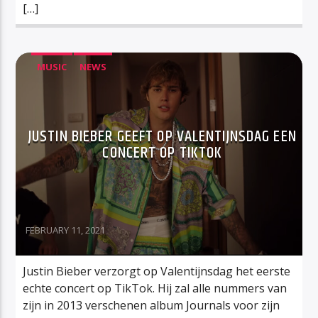
[…]
MUSIC
NEWS
JUSTIN BIEBER GEEFT OP VALENTIJNSDAG EEN
CONCERT OP TIKTOK
FEBRUARY 11, 2021
Justin Bieber verzorgt op Valentijnsdag het eerste
echte concert op TikTok. Hij zal alle nummers van
zijn in 2013 verschenen album Journals voor zijn