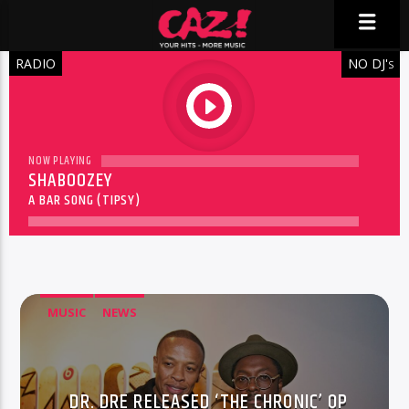
RADIO
NO DJ'
S
play
NOW PLAYING
SHABOOZEY
A BAR SONG (TIPSY)
MUSIC
NEWS
DR. DRE RELEASED ‘THE CHRONIC’ OP