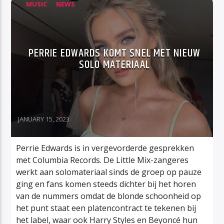
MUSIC
NEWS
PERRIE EDWARDS KOMT SNEL MET NIEUW
SOLO MATERIAAL
JANUARY 15, 2023
Perrie Edwards is in vergevorderde gesprekken
met Columbia Records. De Little Mix-zangeres
werkt aan solomateriaal sinds de groep op pauze
ging en fans komen steeds dichter bij het horen
van de nummers omdat de blonde schoonheid op
het punt staat een platencontract te tekenen bij
het label, waar ook Harry Styles en Beyoncé hun