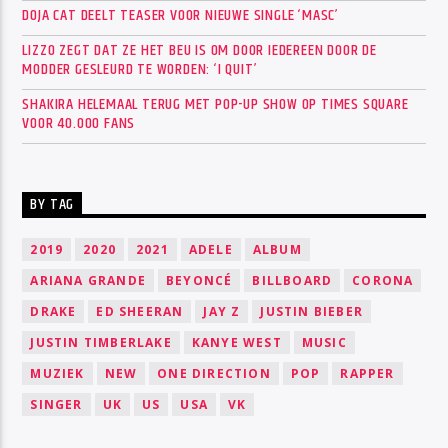
DOJA CAT DEELT TEASER VOOR NIEUWE SINGLE ‘MASC’
LIZZO ZEGT DAT ZE HET BEU IS OM DOOR IEDEREEN DOOR DE
MODDER GESLEURD TE WORDEN: ‘I QUIT’
SHAKIRA HELEMAAL TERUG MET POP-UP SHOW OP TIMES SQUARE
VOOR 40.000 FANS
BY TAG
2019
2020
2021
ADELE
ALBUM
ARIANA GRANDE
BEYONCÉ
BILLBOARD
CORONA
DRAKE
ED SHEERAN
JAY Z
JUSTIN BIEBER
JUSTIN TIMBERLAKE
KANYE WEST
MUSIC
MUZIEK
NEW
ONE DIRECTION
POP
RAPPER
SINGER
UK
US
USA
VK