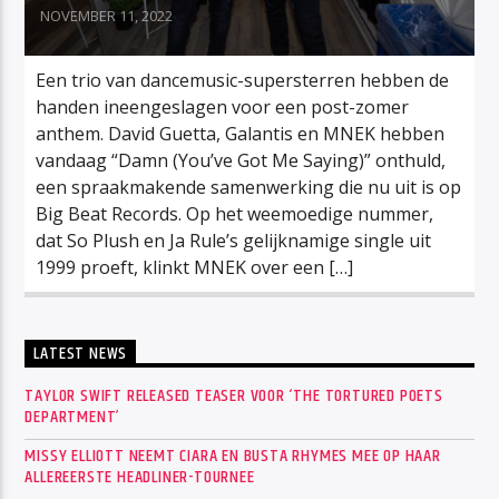
NOVEMBER 11, 2022
Een trio van dancemusic-supersterren hebben de
handen ineengeslagen voor een post-zomer
anthem. David Guetta, Galantis en MNEK hebben
vandaag “Damn (You’ve Got Me Saying)” onthuld,
een spraakmakende samenwerking die nu uit is op
Big Beat Records. Op het weemoedige nummer,
dat So Plush en Ja Rule’s gelijknamige single uit
1999 proeft, klinkt MNEK over een […]
LATEST NEWS
TAYLOR SWIFT RELEASED TEASER VOOR ‘THE TORTURED POETS
DEPARTMENT’
MISSY ELLIOTT NEEMT CIARA EN BUSTA RHYMES MEE OP HAAR
ALLEREERSTE HEADLINER-TOURNEE