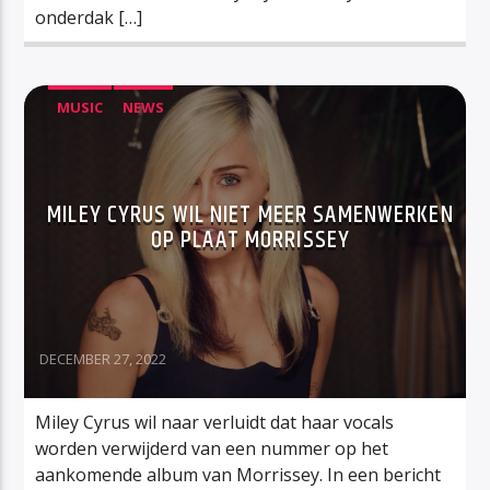
onderdak […]
MUSIC
NEWS
MILEY CYRUS WIL NIET MEER SAMENWERKEN
OP PLAAT MORRISSEY
DECEMBER 27, 2022
Miley Cyrus wil naar verluidt dat haar vocals
worden verwijderd van een nummer op het
aankomende album van Morrissey. In een bericht