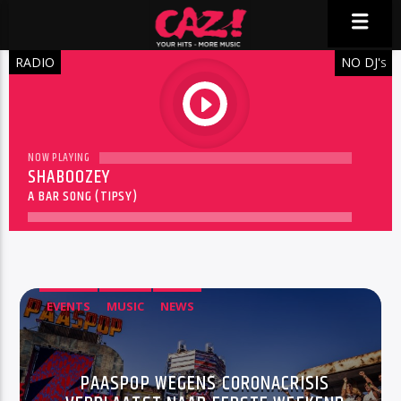
RADIO
NO DJ'
S
play
NOW PLAYING
SHABOOZEY
A BAR SONG (TIPSY)
EVENTS
MUSIC
NEWS
PAASPOP WEGENS CORONACRISIS