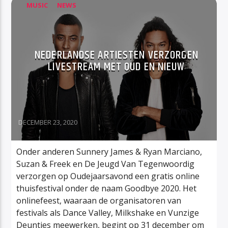
MUSIC
NEWS
NEDERLANDSE ARTIESTEN VERZORGEN
LIVESTREAM MET OUD EN NIEUW
DECEMBER 23, 2020
Onder anderen Sunnery James & Ryan Marciano,
Suzan & Freek en De Jeugd Van Tegenwoordig
verzorgen op Oudejaarsavond een gratis online
thuisfestival onder de naam Goodbye 2020. Het
onlinefeest, waaraan de organisatoren van
festivals als Dance Valley, Milkshake en Vunzige
Deuntjes meewerken, begint op 31 december om