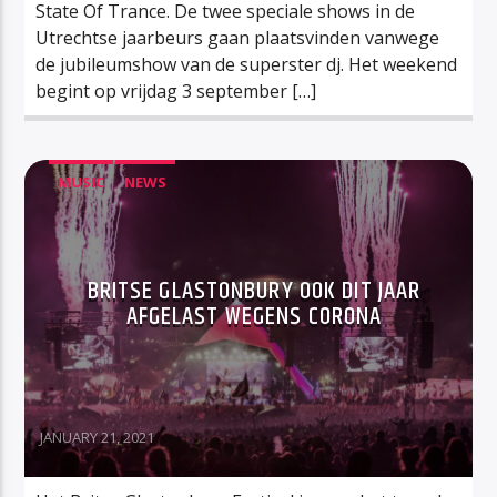
State Of Trance. De twee speciale shows in de
Utrechtse jaarbeurs gaan plaatsvinden vanwege
de jubileumshow van de superster dj. Het weekend
begint op vrijdag 3 september […]
MUSIC
NEWS
BRITSE GLASTONBURY OOK DIT JAAR
AFGELAST WEGENS CORONA
JANUARY 21, 2021