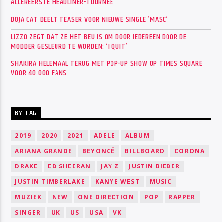
ALLEREERSTE HEADLINER-TOURNEE
DOJA CAT DEELT TEASER VOOR NIEUWE SINGLE ‘MASC’
LIZZO ZEGT DAT ZE HET BEU IS OM DOOR IEDEREEN DOOR DE
MODDER GESLEURD TE WORDEN: ‘I QUIT’
SHAKIRA HELEMAAL TERUG MET POP-UP SHOW OP TIMES SQUARE
VOOR 40.000 FANS
BY TAG
2019
2020
2021
ADELE
ALBUM
ARIANA GRANDE
BEYONCÉ
BILLBOARD
CORONA
DRAKE
ED SHEERAN
JAY Z
JUSTIN BIEBER
JUSTIN TIMBERLAKE
KANYE WEST
MUSIC
MUZIEK
NEW
ONE DIRECTION
POP
RAPPER
SINGER
UK
US
USA
VK