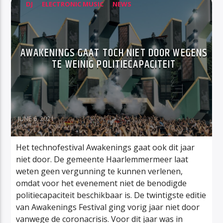
DJ
ELECTRONIC MUSIC
NEWS
AWAKENINGS GAAT TOCH NIET DOOR WEGENS
TE WEINIG POLITIECAPACITEIT
JUNE 6, 2021
Het technofestival Awakenings gaat ook dit jaar
niet door. De gemeente Haarlemmermeer laat
weten geen vergunning te kunnen verlenen,
omdat voor het evenement niet de benodigde
politiecapaciteit beschikbaar is. De twintigste editie
van Awakenings Festival ging vorig jaar niet door
vanwege de coronacrisis. Voor dit jaar was in