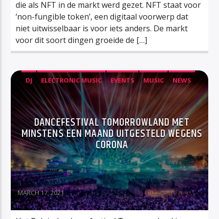
die als NFT in de markt werd gezet. NFT staat voor
‘non-fungible token’, een digitaal voorwerp dat
niet uitwisselbaar is voor iets anders. De markt
voor dit soort dingen groeide de […]
DJ
ELECTRONIC MUSIC
EVENTS
MUSIC
NEWS
DANCEFESTIVAL TOMORROWLAND MET
MINSTENS EEN MAAND UITGESTELD WEGENS
CORONA
MARCH 17, 2021