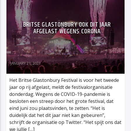
BRITSE GLASTONBURY OOK DIT JAAR
AFGELAST WEGENS CORONA
JANUARY 21, 2021
Het Britse Glastonbury Festival is voor het tweede
jaar op rij afgelast, meldt de festivalorganisatie
donderdag. Wegens de COVID-19-pandemie is
besloten een streep door het grote festival, dat
eind juni zou plaatsvinden, te zetten. “Het is
duidelijk dat het dit jaar niet kan gebeuren”,
schrijft de organisatie op Twitter. “Het spijt ons dat
we jullie […]