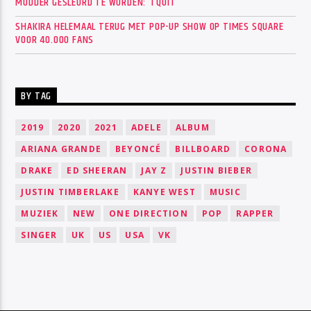
MODDER GESLEURD TE WORDEN: ‘I QUIT’
SHAKIRA HELEMAAL TERUG MET POP-UP SHOW OP TIMES SQUARE
VOOR 40.000 FANS
BY TAG
2019
2020
2021
ADELE
ALBUM
ARIANA GRANDE
BEYONCÉ
BILLBOARD
CORONA
DRAKE
ED SHEERAN
JAY Z
JUSTIN BIEBER
JUSTIN TIMBERLAKE
KANYE WEST
MUSIC
MUZIEK
NEW
ONE DIRECTION
POP
RAPPER
SINGER
UK
US
USA
VK